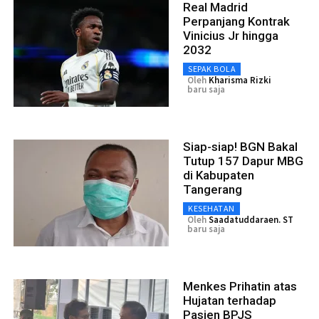
Real Madrid
Perpanjang Kontrak
Vinicius Jr hingga
2032
SEPAK BOLA
Oleh
Kharisma Rizki
baru saja
Siap-siap! BGN Bakal
Tutup 157 Dapur MBG
di Kabupaten
Tangerang
KESEHATAN
Oleh
Saadatuddaraen. ST
baru saja
Menkes Prihatin atas
Hujatan terhadap
Pasien BPJS