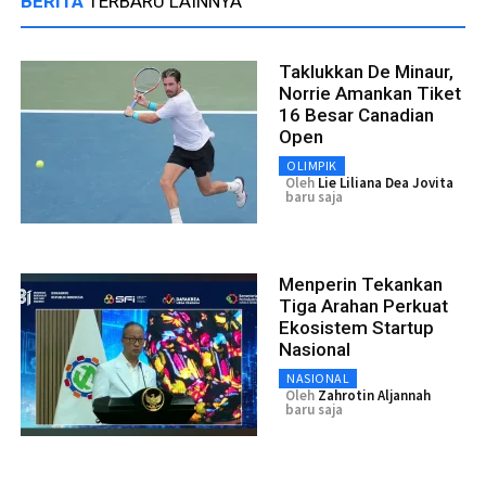
BERITA
TERBARU LAINNYA
Taklukkan De Minaur,
Norrie Amankan Tiket
16 Besar Canadian
Open
OLIMPIK
Oleh
Lie Liliana Dea Jovita
baru saja
Menperin Tekankan
Tiga Arahan Perkuat
Ekosistem Startup
Nasional
NASIONAL
Oleh
Zahrotin Aljannah
baru saja