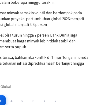
 dalam beberapa minggu terakhir.
asar minyak semakin volatil dan berdampak pada
runkan proyeksi pertumbuhan global 2026 menjadi
si global menjadi 4,4 persen.
al bisa turun hingga 2 persen. Bank Dunia juga
 membuat harga minyak lebih tidak stabil dan
am serta pupuk.
us terasa, bahkan jika konflik di Timur Tengah mereda
 tekanan inflasi diprediksi masih berlanjut hingga
 Global
3
4
5
6
7
›