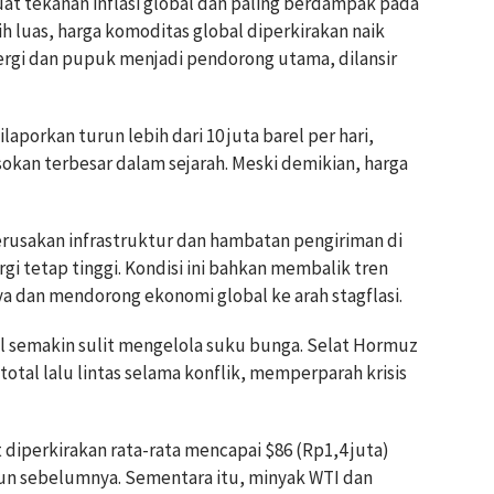
t tekanan inflasi global dan paling berdampak pada
 luas, harga komoditas global diperkirakan naik
nergi dan pupuk menjadi pendorong utama, dilansir
laporkan turun lebih dari 10 juta barel per hari,
okan terbesar dalam sejarah. Meski demikian, harga
usakan infrastruktur dan hambatan pengiriman di
i tetap tinggi. Kondisi ini bahkan membalik tren
 dan mendorong ekonomi global ke arah stagflasi.
l semakin sulit mengelola suku bunga. Selat Hormuz
otal lalu lintas selama konflik, memperparah krisis
t diperkirakan rata-rata mencapai $86 (Rp1,4 juta)
ahun sebelumnya. Sementara itu, minyak WTI dan