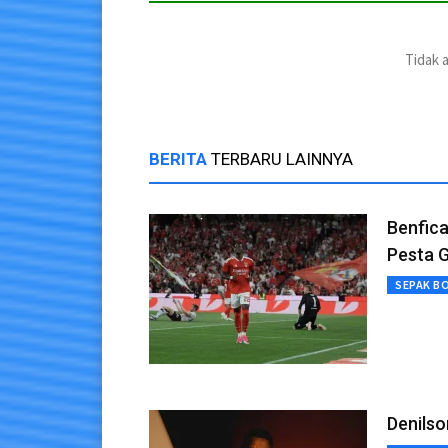
Tidak 
BERITA
TERBARU LAINNYA
Benfica
Pesta G
SEPAK B
Denilso