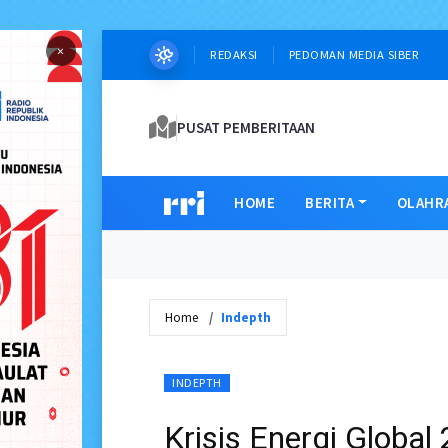
×
REDAKSI
PEDOMAN MEDIA SIBER
PUSAT PEMBERITAAN
HOME
BERITA
OLAHR
Home
Indepth
INDEPTH
Krisis Energi Globa