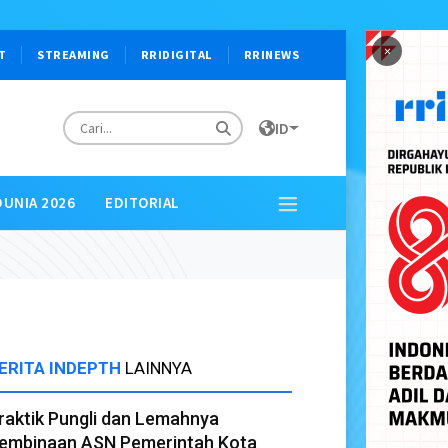
×
T
STREAMING
RRIDIGITAL
RRINEWS
ID
DUNIA 2026
EDITORIAL
ERITA INDEPTH
LAINNYA
raktik Pungli dan Lemahnya
embinaan ASN Pemerintah Kota