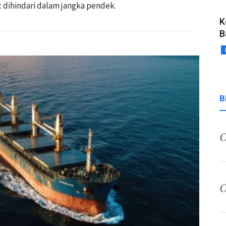
t dihindari dalam jangka pendek.
K
B
B