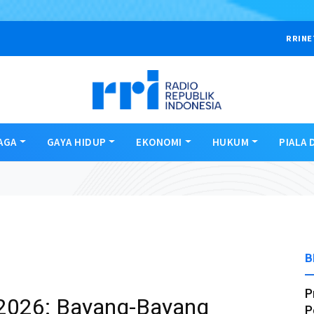
RRINE
AGA
GAYA HIDUP
EKONOMI
HUKUM
PIALA 
B
P
l 2026: Bayang-Bayang
P