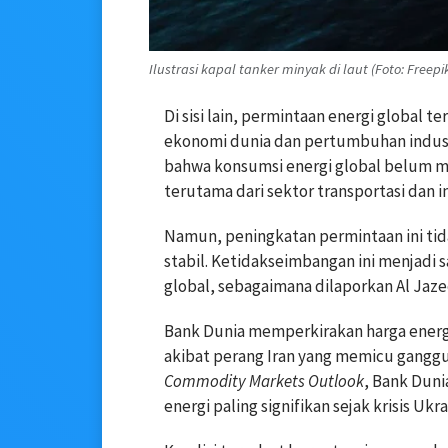
Ilustrasi kapal tanker minyak di laut (Foto: Freepi
Di sisi lain, permintaan energi global 
ekonomi dunia dan pertumbuhan indust
bahwa konsumsi energi global belum m
terutama dari sektor transportasi dan i
Namun, peningkatan permintaan ini ti
stabil. Ketidakseimbangan ini menjadi 
global, sebagaimana dilaporkan Al Jaze
Bank Dunia memperkirakan harga energi 
akibat perang Iran yang memicu ganggu
Commodity Markets Outlook
, Bank Duni
energi paling signifikan sejak krisis Ukr