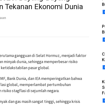
B
n Tekanan Ekonomi Dunia
taan
P
B
C
erutama gangguan di Selat Hormuz, menjadi faktor
K
 minyak dunia, sehingga memperbesar risiko
ketidakstabilan pasar global.
 IMF, Bank Dunia, dan IEA memperingatkan bahwa
K
nflasi global, memperlambat pertumbuhan
S
isiko stagflasi di sejumlah negara.
F
ak dan gas masih sangat tinggi, sehingga krisis