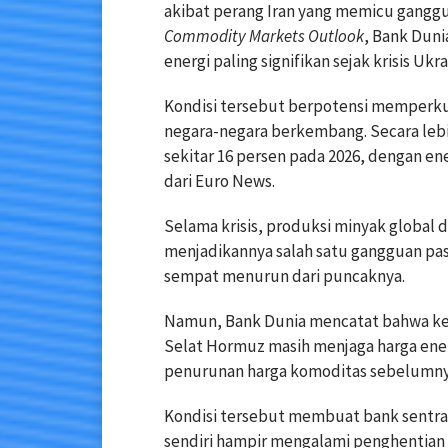
akibat perang Iran yang memicu ganggu
Commodity Markets Outlook
, Bank Duni
energi paling signifikan sejak krisis Ukr
Kondisi tersebut berpotensi memperkua
negara-negara berkembang. Secara lebih
sekitar 16 persen pada 2026, dengan e
dari Euro News.
Selama krisis, produksi minyak global di
menjadikannya salah satu gangguan pas
sempat menurun dari puncaknya.
Namun, Bank Dunia mencatat bahwa ker
Selat Hormuz masih menjaga harga energ
penurunan harga komoditas sebelumnya
Kondisi tersebut membuat bank sentra
sendiri hampir mengalami penghentian t