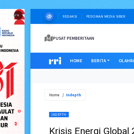
×
REDAKSI
PEDOMAN MEDIA SIBER
PUSAT PEMBERITAAN
HOME
BERITA
OLAHR
Home
Indepth
INDEPTH
Krisis Energi Globa