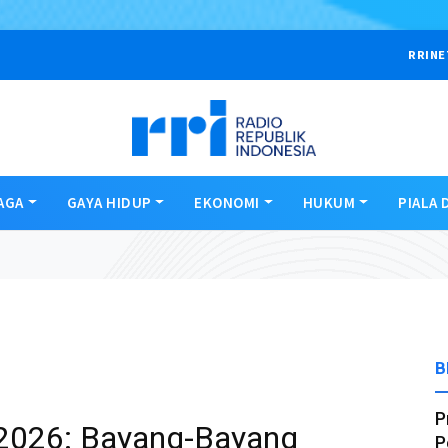
RRINE
AGA
GAYA HIDUP
EKONOMI
HUKUM
PIALA 
B
P
l 2026: Bayang-Bayang
P