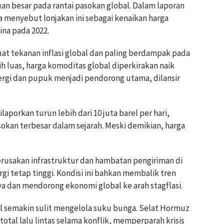
an besar pada rantai pasokan global. Dalam laporan
a menyebut lonjakan ini sebagai kenaikan harga
aina pada 2022.
t tekanan inflasi global dan paling berdampak pada
 luas, harga komoditas global diperkirakan naik
nergi dan pupuk menjadi pendorong utama, dilansir
laporkan turun lebih dari 10 juta barel per hari,
okan terbesar dalam sejarah. Meski demikian, harga
usakan infrastruktur dan hambatan pengiriman di
i tetap tinggi. Kondisi ini bahkan membalik tren
 dan mendorong ekonomi global ke arah stagflasi.
l semakin sulit mengelola suku bunga. Selat Hormuz
otal lalu lintas selama konflik, memperparah krisis