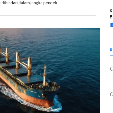
t dihindari dalam jangka pendek.
K
B
B