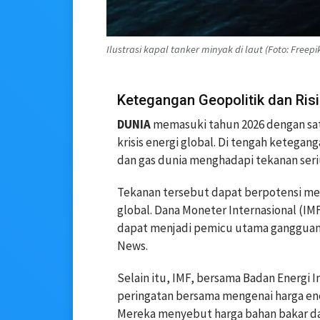
Ilustrasi kapal tanker minyak di laut (Foto: Freepi
Ketegangan Geopolitik dan Ris
DUNIA
memasuki tahun 2026 dengan sat
krisis energi global. Di tengah ketega
dan gas dunia menghadapi tekanan seri
Tekanan tersebut dapat berpotensi me
global. Dana Moneter Internasional (I
dapat menjadi pemicu utama gangguan e
News.
Selain itu, IMF, bersama Badan Energi 
peringatan bersama mengenai harga ene
Mereka menyebut harga bahan bakar da