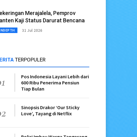
ekeringan Merajalela, Pemprov
anten Kaji Status Darurat Bencana
31 Jul 2026
INDEPTH
ERITA
TERPOPULER
Pos Indonesia Layani Lebih dari
01
600 Ribu Penerima Pensiun
Tiap Bulan
Sinopsis Drakor ‘Our Sticky
02
Love’, Tayang di Netflix
Polisi Imbau Warga Tangerang