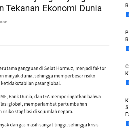
B
n Tekanan Ekonomi Dunia
taan
P
B
C
erutama gangguan di Selat Hormuz, menjadi faktor
K
 minyak dunia, sehingga memperbesar risiko
ketidakstabilan pasar global.
 IMF, Bank Dunia, dan IEA memperingatkan bahwa
K
nflasi global, memperlambat pertumbuhan
S
isiko stagflasi di sejumlah negara.
F
ak dan gas masih sangat tinggi, sehingga krisis