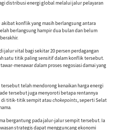
gi distribusi energi global melalui jalur pelayaran
 akibat konflik yang masih berlangsung antara
 telah berlangsung hampir dua bulan dan belum
berakhir.
jalur vital bagi sekitar 20 persen perdagangan
 satu titik paling sensitif dalam konflik tersebut.
t tawar-menawar dalam proses negosiasi damai yang
n tersebut telah mendorong kenaikan harga energi
lokade tersebut juga menyoroti betapa rentannya
i titik-titik sempit atau
chokepoints
, seperti Selat
nama.
ma bergantung pada jalur-jalur sempit tersebut. Ia
 kawasan strategis dapat mengguncang ekonomi