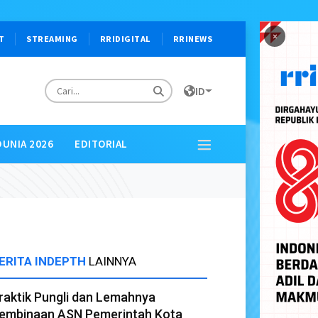
×
T
STREAMING
RRIDIGITAL
RRINEWS
ID
DUNIA 2026
EDITORIAL
ERITA INDEPTH
LAINNYA
raktik Pungli dan Lemahnya
embinaan ASN Pemerintah Kota