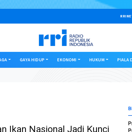
RRINE
AGA
GAYA HIDUP
EKONOMI
HUKUM
PIALA 
B
P
an Ikan Nasional Jadi Kunci
P