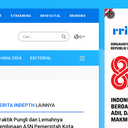
×
T
STREAMING
RRIDIGITAL
RRINEWS
ID
DUNIA 2026
EDITORIAL
ERITA INDEPTH
LAINNYA
raktik Pungli dan Lemahnya
embinaan ASN Pemerintah Kota