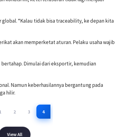
 global. “Kalau tidak bisa traceability, ke depan kita
Serikat akan memperketat aturan. Pelaku usaha wajib
ertahap. Dimulai dari eksportir, kemudian
ional. Namun keberhasilannya bergantung pada
a hilir.
1
2
3
4
View All