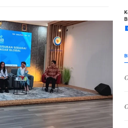
K
B
B