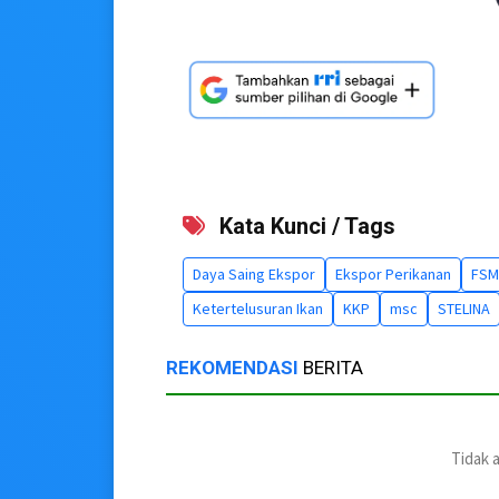
Kata Kunci / Tags
Daya Saing Ekspor
Ekspor Perikanan
FSM
Ketertelusuran Ikan
KKP
msc
STELINA
REKOMENDASI
BERITA
Tidak 