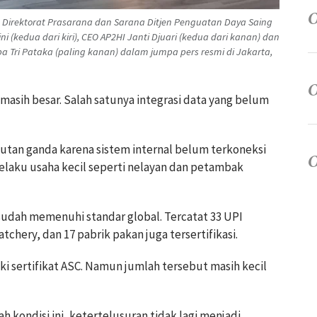
 Direktorat Prasarana dan Sarana Ditjen Penguatan Daya Saing
 (kedua dari kiri), CEO AP2HI Janti Djuari (kedua dari kanan) dan
a Tri Pataka (paling kanan) dalam jumpa pers resmi di Jakarta,
 masih besar. Salah satunya integrasi data yang belum
tan ganda karena sistem internal belum terkoneksi
 pelaku usaha kecil seperti nelayan dan petambak
sudah memenuhi standar global. Tercatat 33 UPI
atchery, dan 17 pabrik pakan juga tersertifikasi.
iliki sertifikat ASC. Namun jumlah tersebut masih kecil
h kondisi ini, ketertelusuran tidak lagi menjadi