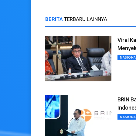
BERITA
TERBARU LAINNYA
Viral K
Menyel
NASIONA
BRIN Ba
Indone
NASIONA