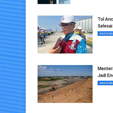
Tol Anc
Selesai
NASIONA
Menter
Jadi En
NASIONA