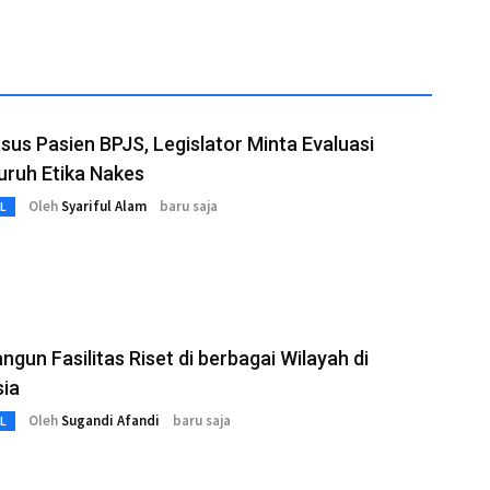
asus Pasien BPJS, Legislator Minta Evaluasi
uruh Etika Nakes
Oleh
Syariful Alam
baru saja
L
ngun Fasilitas Riset di berbagai Wilayah di
sia
Oleh
Sugandi Afandi
baru saja
L