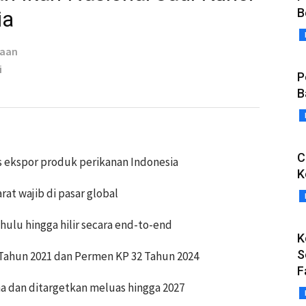
B
ia
taan
i
P
B
C
s ekspor produk perikanan Indonesia
K
rat wajib di pasar global
hulu hingga hilir secara end-to-end
K
S
 Tahun 2021 dan Permen KP 32 Tahun 2024
F
a dan ditargetkan meluas hingga 2027