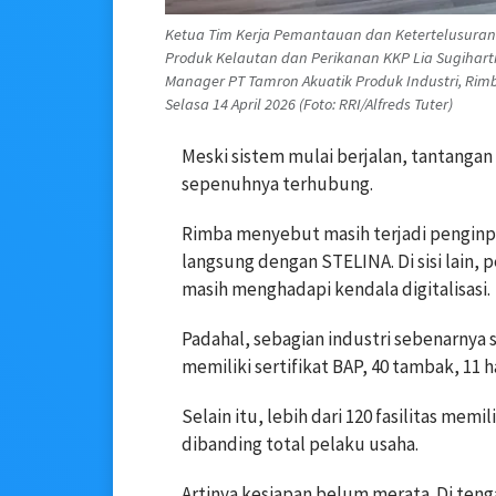
Ketua Tim Kerja Pemantauan dan Ketertelusuran
Produk Kelautan dan Perikanan KKP Lia Sugihartini
Manager PT Tamron Akuatik Produk Industri, Rimb
Selasa 14 April 2026 (Foto: RRI/Alfreds Tuter)
Meski sistem mulai berjalan, tantangan
sepenuhnya terhubung.
Rimba menyebut masih terjadi penginpu
langsung dengan STELINA. Di sisi lain,
masih menghadapi kendala digitalisasi.
Padahal, sebagian industri sebenarnya 
memiliki sertifikat BAP, 40 tambak, 11 h
Selain itu, lebih dari 120 fasilitas mem
dibanding total pelaku usaha.
Artinya kesiapan belum merata. Di tenga