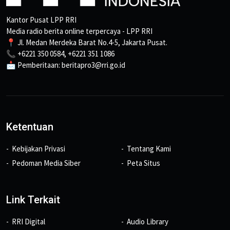
Kantor Pusat LPP RRI
Media radio berita online terpercaya - LPP RRI
📍 Jl. Medan Merdeka Barat No.4-5, Jakarta Pusat.
📞 +6221 350 0584, +6221 351 1086
📩 Pemberitaan: beritapro3@rri.go.id
Ketentuan
Kebijakan Privasi
Tentang Kami
Pedoman Media Siber
Peta Situs
Link Terkait
RRI Digital
Audio Library