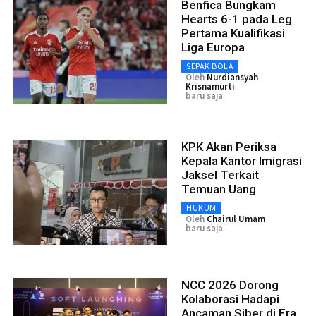
Benfica Bungkam
Hearts 6-1 pada Leg
Pertama Kualifikasi
Liga Europa
SEPAK BOLA
Oleh
Nurdiansyah
Krisnamurti
baru saja
KPK Akan Periksa
Kepala Kantor Imigrasi
Jaksel Terkait
Temuan Uang
HUKUM
Oleh
Chairul Umam
baru saja
NCC 2026 Dorong
Kolaborasi Hadapi
Ancaman Siber di Era