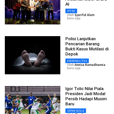
AI
IPTEK
Oleh
Syariful Alam
baru saja
Polisi Lanjutkan
Pencarian Barang
Bukti Kasus Mutilasi di
Depok
KRIMINALITAS
Oleh
Annisa Ramadhannia
baru saja
Igor Tolic Nilai Piala
Presiden Jadi Modal
Persib Hadapi Musim
Baru
SEPAK BOLA