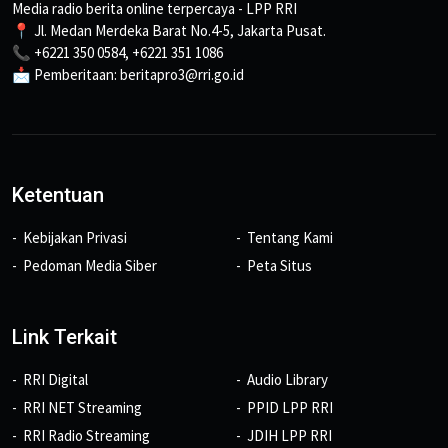
Media radio berita online terpercaya - LPP RRI
📍 Jl. Medan Merdeka Barat No.4-5, Jakarta Pusat.
📞 +6221 350 0584, +6221 351 1086
📩 Pemberitaan: beritapro3@rri.go.id
Ketentuan
Kebijakan Privasi
Tentang Kami
Pedoman Media Siber
Peta Situs
Link Terkait
RRI Digital
Audio Library
RRI NET Streaming
PPID LPP RRI
RRI Radio Streaming
JDIH LPP RRI