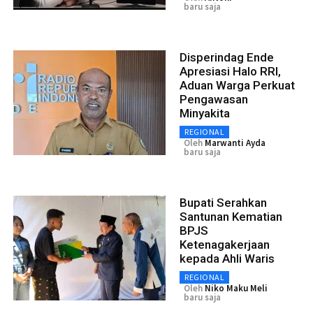
baru saja
Disperindag Ende
Apresiasi Halo RRI,
Aduan Warga Perkuat
Pengawasan
Minyakita
REGIONAL
Oleh
Marwanti Ayda
baru saja
Bupati Serahkan
Santunan Kematian
BPJS
Ketenagakerjaan
kepada Ahli Waris
REGIONAL
Oleh
Niko Maku Meli
baru saja