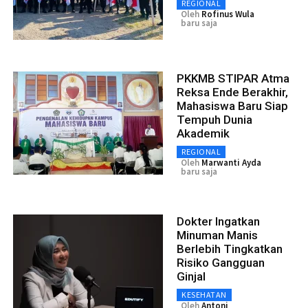
REGIONAL
Oleh
Rofinus Wula
baru saja
PKKMB STIPAR Atma
Reksa Ende Berakhir,
Mahasiswa Baru Siap
Tempuh Dunia
Akademik
REGIONAL
Oleh
Marwanti Ayda
baru saja
Dokter Ingatkan
Minuman Manis
Berlebih Tingkatkan
Risiko Gangguan
Ginjal
KESEHATAN
Oleh
Antoni