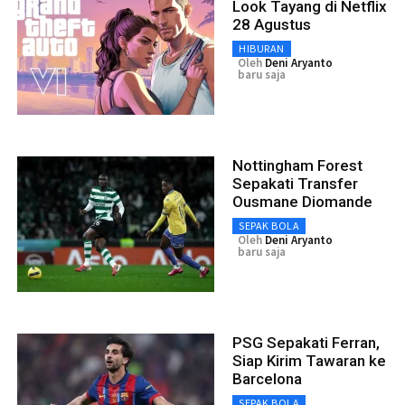
Look Tayang di Netflix
28 Agustus
HIBURAN
Oleh
Deni Aryanto
baru saja
Nottingham Forest
Sepakati Transfer
Ousmane Diomande
SEPAK BOLA
Oleh
Deni Aryanto
baru saja
PSG Sepakati Ferran,
Siap Kirim Tawaran ke
Barcelona
SEPAK BOLA