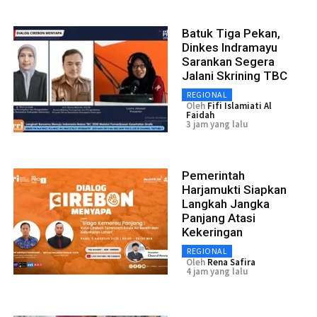
Batuk Tiga Pekan,
Dinkes Indramayu
Sarankan Segera
Jalani Skrining TBC
REGIONAL
Oleh
Fifi Islamiati Al
Faidah
3 jam yang lalu
Pemerintah
Harjamukti Siapkan
Langkah Jangka
Panjang Atasi
Kekeringan
REGIONAL
Oleh
Rena Safira
4 jam yang lalu