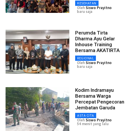
KESEHATAN
Oleh
Siswo Prayitno
baru saja
Perumda Tirta
Dharma Ayu Gelar
Inhouse Training
Bersama AKATIRTA
REGIONAL
Oleh
Siswo Prayitno
baru saja
Kodim Indramayu
Bersama Warga
Percepat Pengecoran
Jembatan Garuda
ASTA CITA
Oleh
Siswo Prayitno
54 menit yang lalu