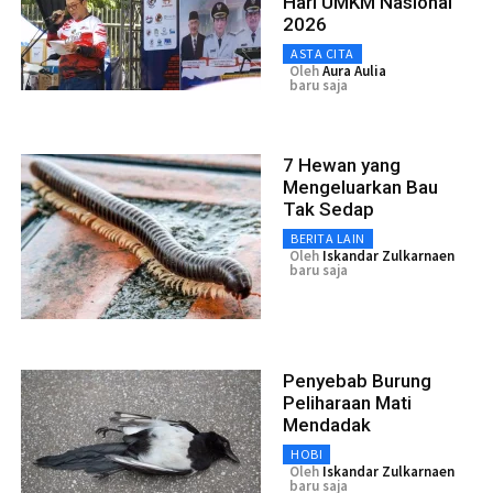
Hari UMKM Nasional
2026
ASTA CITA
Oleh
Aura Aulia
baru saja
7 Hewan yang
Mengeluarkan Bau
Tak Sedap
BERITA LAIN
Oleh
Iskandar Zulkarnaen
baru saja
Penyebab Burung
Peliharaan Mati
Mendadak
HOBI
Oleh
Iskandar Zulkarnaen
baru saja