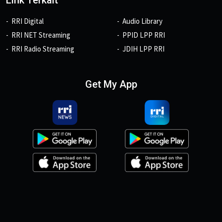
Link Terkait
RRI Digital
Audio Library
RRI NET Streaming
PPID LPP RRI
RRI Radio Streaming
JDIH LPP RRI
Get My App