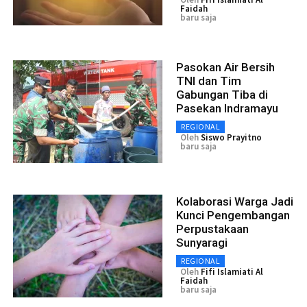
Faidah
baru saja
Pasokan Air Bersih
TNI dan Tim
Gabungan Tiba di
Pasekan Indramayu
REGIONAL
Oleh
Siswo Prayitno
baru saja
Kolaborasi Warga Jadi
Kunci Pengembangan
Perpustakaan
Sunyaragi
REGIONAL
Oleh
Fifi Islamiati Al
Faidah
baru saja