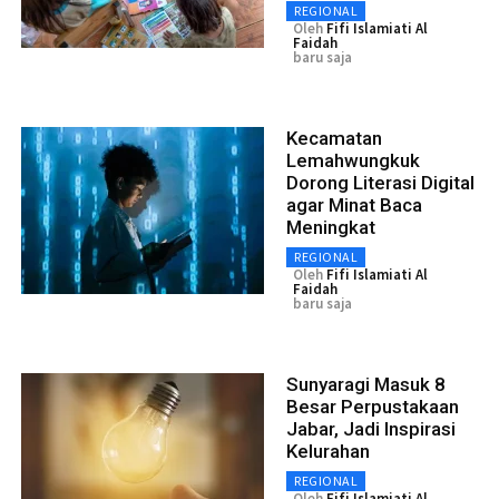
REGIONAL
Oleh
Fifi Islamiati Al
Faidah
baru saja
Kecamatan
Lemahwungkuk
Dorong Literasi Digital
agar Minat Baca
Meningkat
REGIONAL
Oleh
Fifi Islamiati Al
Faidah
baru saja
Sunyaragi Masuk 8
Besar Perpustakaan
Jabar, Jadi Inspirasi
Kelurahan
REGIONAL
Oleh
Fifi Islamiati Al