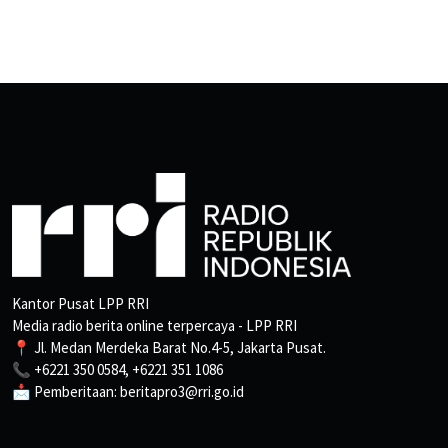
Kantor Pusat LPP RRI
Media radio berita online terpercaya - LPP RRI
📍 Jl. Medan Merdeka Barat No.4-5, Jakarta Pusat.
📞 +6221 350 0584, +6221 351 1086
📩 Pemberitaan: beritapro3@rri.go.id