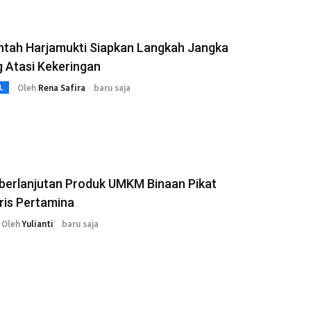
ntah Harjamukti Siapkan Langkah Jangka
 Atasi Kekeringan
Oleh
Rena Safira
baru saja
L
eberlanjutan Produk UMKM Binaan Pikat
ris Pertamina
Oleh
Yulianti
baru saja