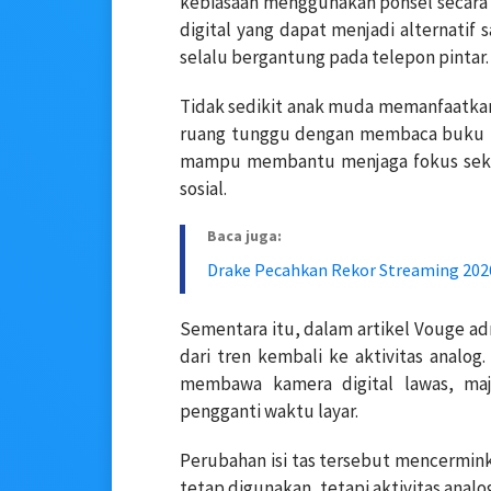
kebiasaan menggunakan ponsel secara be
digital yang dapat menjadi alternatif 
selalu bergantung pada telepon pintar.
Tidak sedikit anak muda memanfaatka
ruang tunggu dengan membaca buku ma
mampu membantu menjaga fokus seka
sosial.
Baca juga:
Drake Pecahkan Rekor Streaming 202
Sementara itu, dalam artikel Vouge ad
dari tren kembali ke aktivitas analo
membawa kamera digital lawas, maj
pengganti waktu layar.
Perubahan isi tas tersebut mencermink
tetap digunakan, tetapi aktivitas ana