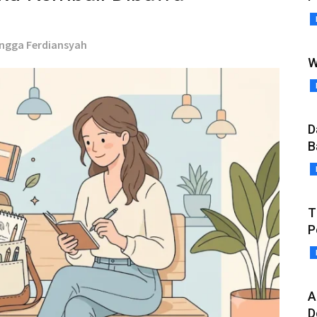
engga Ferdiansyah
W
D
B
T
P
A
D