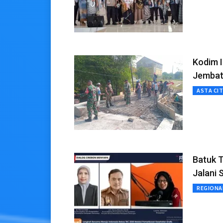
Kodim 
Jembat
ASTA CI
Batuk T
Jalani 
REGIONA