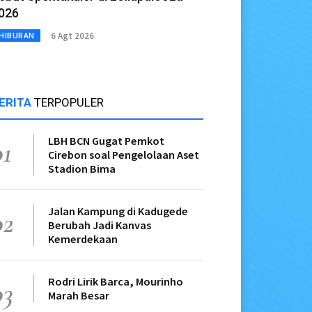
026
6 Agt 2026
HIBURAN
ERITA
TERPOPULER
LBH BCN Gugat Pemkot
01
Cirebon soal Pengelolaan Aset
Stadion Bima
Jalan Kampung di Kadugede
02
Berubah Jadi Kanvas
Kemerdekaan
Rodri Lirik Barca, Mourinho
03
Marah Besar