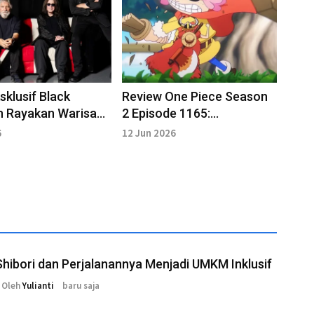
sklusif Black
Review One Piece Season
h Rayakan Warisan
2 Episode 1165:
sbourne
Kemunculan Jarul dan
6
12 Jun 2026
Serangan Gunko!
Shibori dan Perjalanannya Menjadi UMKM Inklusif
Oleh
Yulianti
baru saja