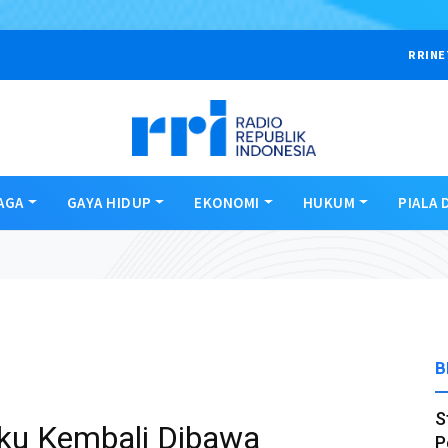
RRINE
AGA
GAYA HIDUP
EKONOMI
HUKUM
PIALA 
B
S
uku Kembali Dibawa
P