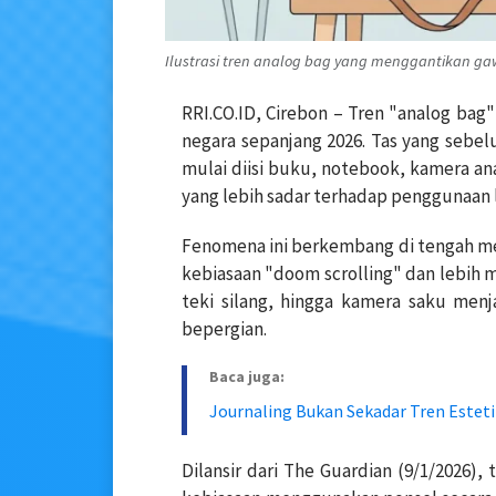
Ilustrasi tren analog bag yang menggantikan gawa
RRI.CO.ID, Cirebon – Tren "analog bag
negara sepanjang 2026. Tas yang sebelu
mulai diisi buku, notebook, kamera ana
yang lebih sadar terhadap penggunaan l
Fenomena ini berkembang di tengah m
kebiasaan "doom scrolling" dan lebih me
teki silang, hingga kamera saku men
bepergian.
Baca juga:
Journaling Bukan Sekadar Tren Esteti
Dilansir dari The Guardian (9/1/2026)