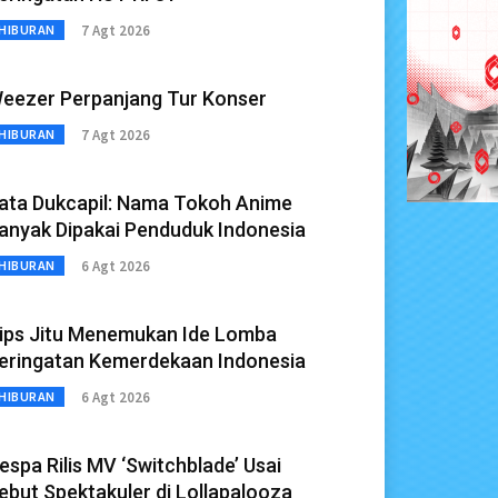
7 Agt 2026
HIBURAN
eezer Perpanjang Tur Konser
7 Agt 2026
HIBURAN
ata Dukcapil: Nama Tokoh Anime
anyak Dipakai Penduduk Indonesia
6 Agt 2026
HIBURAN
ips Jitu Menemukan Ide Lomba
eringatan Kemerdekaan Indonesia
6 Agt 2026
HIBURAN
espa Rilis MV ‘Switchblade’ Usai
ebut Spektakuler di Lollapalooza