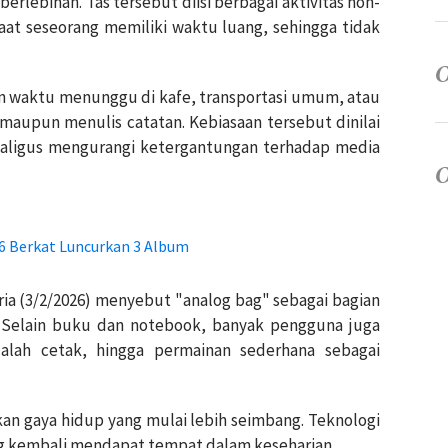
rlebihan. Tas tersebut diisi berbagai aktivitas non-
saat seseorang memiliki waktu luang, sehingga tidak
n waktu menunggu di kafe, transportasi umum, atau
upun menulis catatan. Kebiasaan tersebut dinilai
ligus mengurangi ketergantungan terhadap media
6 Berkat Luncurkan 3 Album
ria (3/2/2026) menyebut "analog bag" sebagai bagian
g. Selain buku dan notebook, banyak pengguna juga
alah cetak, hingga permainan sederhana sebagai
an gaya hidup yang mulai lebih seimbang. Teknologi
log kembali mendapat tempat dalam keseharian.