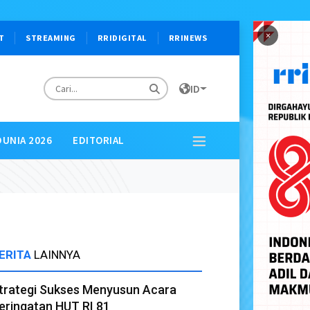
×
T
STREAMING
RRIDIGITAL
RRINEWS
ID
DUNIA 2026
EDITORIAL
ERITA
LAINNYA
trategi Sukses Menyusun Acara
eringatan HUT RI 81