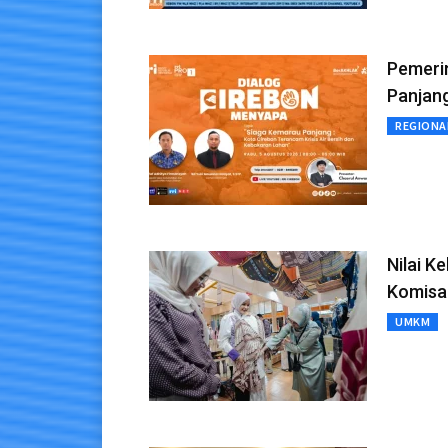
Pemeri
Panjang
REGIONA
Nilai K
Komisa
UMKM