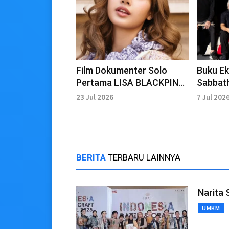
Film Dokumenter Solo
Buku Ek
Pertama LISA BLACKPINK
Sabbat
"Always Lalisa" Siap
Ozzy O
23 Jul 2026
7 Jul 202
Tayang Perdana
BERITA
TERBARU LAINNYA
Narita 
UMKM