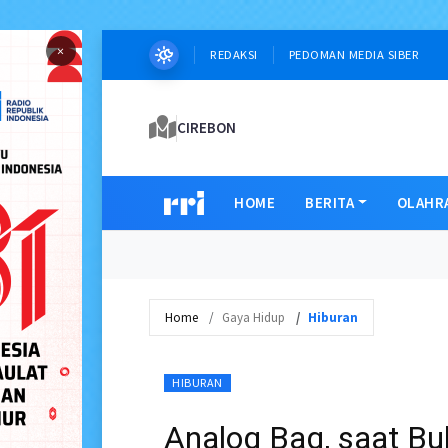
×
REDAKSI
PEDOMAN MEDIA SIBER
CIREBON
HOME
BERITA
OLAHR
Home
Gaya Hidup
Hiburan
HIBURAN
Analog Bag, saat B