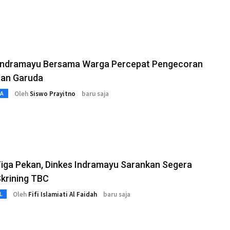
Indramayu Bersama Warga Percepat Pengecoran
an Garuda
Oleh
Siswo Prayitno
baru saja
TA
iga Pekan, Dinkes Indramayu Sarankan Segera
Skrining TBC
Oleh
Fifi Islamiati Al Faidah
baru saja
L