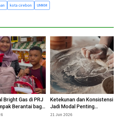
nan
kota cirebon
UMKM
al Bright Gas di PRJ
Ketekunan dan Konsistensi
mpak Berantai bagi
Jadi Modal Penting
Membangun UMKM
26
21 Jun 2026