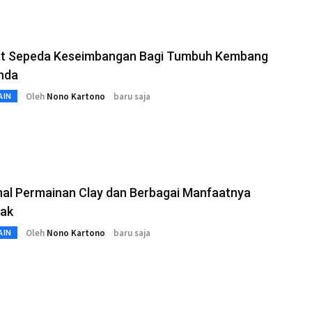
t Sepeda Keseimbangan Bagi Tumbuh Kembang
nda
Oleh
Nono Kartono
baru saja
AIN
al Permainan Clay dan Berbagai Manfaatnya
nak
Oleh
Nono Kartono
baru saja
AIN