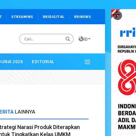
×
T
STREAMING
RRIDIGITAL
RRINEWS
ID
DUNIA 2026
EDITORIAL
ERITA
LAINNYA
trategi Narasi Produk Diterapkan
ntuk Tingkatkan Kelas UMKM