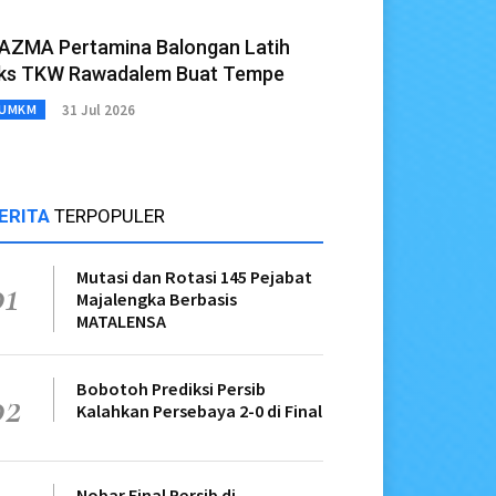
AZMA Pertamina Balongan Latih
ks TKW Rawadalem Buat Tempe
31 Jul 2026
UMKM
ERITA
TERPOPULER
Mutasi dan Rotasi 145 Pejabat
01
Majalengka Berbasis
MATALENSA
Bobotoh Prediksi Persib
02
Kalahkan Persebaya 2-0 di Final
Nobar Final Persib di