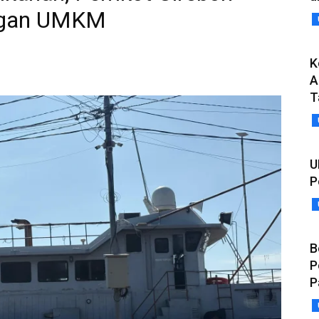
ngan UMKM
K
A
T
U
P
B
P
P