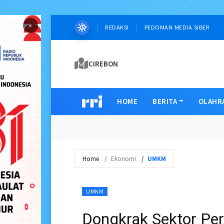
×
REDAKSI
PEDOMAN MEDIA SIBER
CIREBON
HOME
BERITA
OLAHR
Home
Ekonomi
UMKM
UMKM
Dongkrak Sektor Per