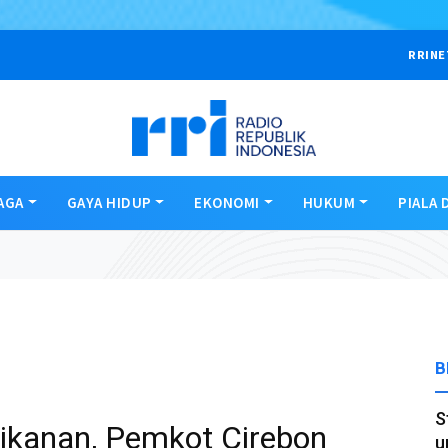
RRINE
AGA
GAYA HIDUP
EKONOMI
HUKUM
PIALA 
B
S
ikanan, Pemkot Cirebon
u