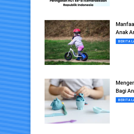
Manfaa
Anak A
BERITA L
Mengen
Bagi A
BERITA L