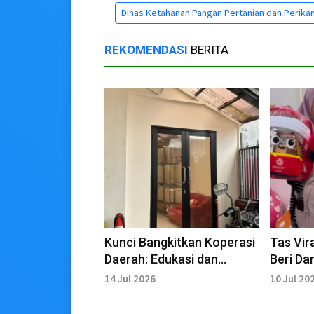
Dinas Ketahanan Pangan Pertanian dan Perika
REKOMENDASI
BERITA
Kunci Bangkitkan Koperasi
Tas Vir
Daerah: Edukasi dan
Beri Da
Inovasi Usaha
UMKM
14 Jul 2026
10 Jul 20