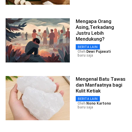
Mengapa Orang
Asing,Terkadang
Justru Lebih
Mendukung?
BERITA LAIN
Oleh
Dewi Pujawati
baru saja
Mengenal Batu Tawas
dan Manfaatnya bagi
Kulit Ketiak
BERITA LAIN
Oleh
Nono Kartono
baru saja