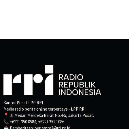
Kantor Pusat LPP RRI
Media radio berita online terpercaya - LPP RRI
📍 Jl. Medan Merdeka Barat No.4-5, Jakarta Pusat.
📞 +6221 350 0584, +6221 351 1086
📩 Pemberitaan: beritapro3@rri.go.id