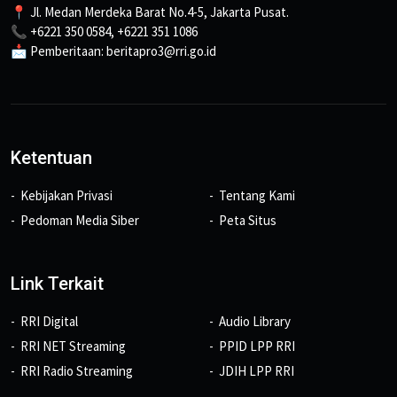
📍 Jl. Medan Merdeka Barat No.4-5, Jakarta Pusat.
📞 +6221 350 0584, +6221 351 1086
📩 Pemberitaan: beritapro3@rri.go.id
Ketentuan
Kebijakan Privasi
Tentang Kami
Pedoman Media Siber
Peta Situs
Link Terkait
RRI Digital
Audio Library
RRI NET Streaming
PPID LPP RRI
RRI Radio Streaming
JDIH LPP RRI