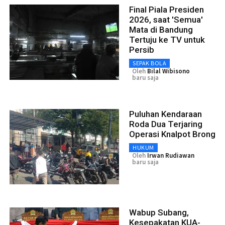
Final Piala Presiden
2026, saat 'Semua'
Mata di Bandung
Tertuju ke TV untuk
Persib
SEPAK BOLA
Oleh
Bilal Wibisono
baru saja
Puluhan Kendaraan
Roda Dua Terjaring
Operasi Knalpot Brong
HUKUM
Oleh
Irwan Rudiawan
baru saja
Wabup Subang,
Kesepakatan KUA-