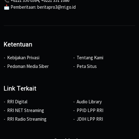
📞 +6221 350 0584, +6221 351 1086
📩 Pemberitaan: beritapro3@rri.go.id
Ketentuan
Kebijakan Privasi
Tentang Kami
Pedoman Media Siber
Peta Situs
Link Terkait
RRI Digital
Audio Library
RRI NET Streaming
PPID LPP RRI
RRI Radio Streaming
JDIH LPP RRI