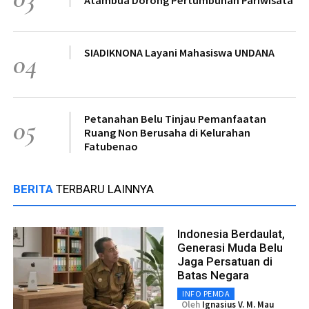
SIADIKNONA Layani Mahasiswa UNDANA
04
Petanahan Belu Tinjau Pemanfaatan
05
Ruang Non Berusaha di Kelurahan
Fatubenao
BERITA
TERBARU LAINNYA
Indonesia Berdaulat,
Generasi Muda Belu
Jaga Persatuan di
Batas Negara
INFO PEMDA
Oleh
Ignasius V. M. Mau