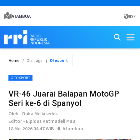
ATAMBUA
ID
Home
Olahraga
Otosport
OTOSPORT
VR-46 Juarai Balapan MotoGP
Seri ke-6 di Spanyol
Oleh - Daka Melkisedek
Editor - Elpidus Katmadeli Mau
18 Mei 2026 04:47 WIB
Atambua