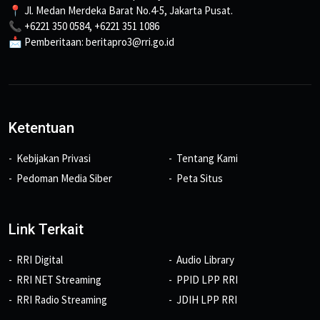
📍 Jl. Medan Merdeka Barat No.4-5, Jakarta Pusat.
📞 +6221 350 0584, +6221 351 1086
📩 Pemberitaan: beritapro3@rri.go.id
Ketentuan
Kebijakan Privasi
Tentang Kami
Pedoman Media Siber
Peta Situs
Link Terkait
RRI Digital
Audio Library
RRI NET Streaming
PPID LPP RRI
RRI Radio Streaming
JDIH LPP RRI