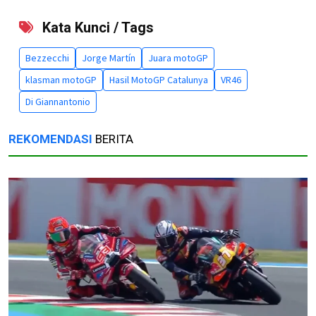
Kata Kunci / Tags
Bezzecchi
Jorge Martín
Juara motoGP
klasman motoGP
Hasil MotoGP Catalunya
VR46
Di Giannantonio
REKOMENDASI
BERITA