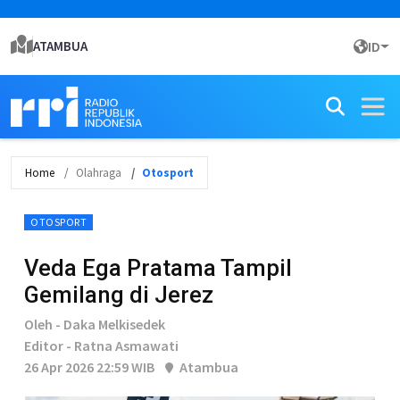
ATAMBUA
ID
Home
Olahraga
Otosport
OTOSPORT
Veda Ega Pratama Tampil
Gemilang di Jerez
Oleh - Daka Melkisedek
Editor - Ratna Asmawati
26 Apr 2026 22:59 WIB
Atambua