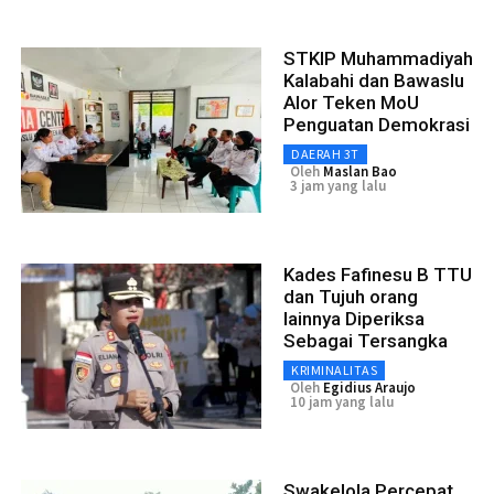
STKIP Muhammadiyah
Kalabahi dan Bawaslu
Alor Teken MoU
Penguatan Demokrasi
DAERAH 3T
Oleh
Maslan Bao
3 jam yang lalu
Kades Fafinesu B TTU
dan Tujuh orang
lainnya Diperiksa
Sebagai Tersangka
KRIMINALITAS
Oleh
Egidius Araujo
10 jam yang lalu
Swakelola Percepat