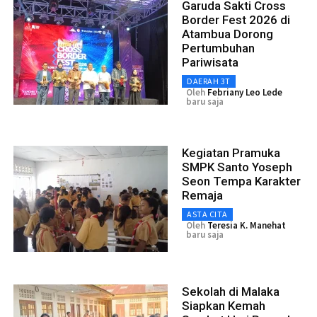
Garuda Sakti Cross
Border Fest 2026 di
Atambua Dorong
Pertumbuhan
Pariwisata
DAERAH 3T
Oleh
Febriany Leo Lede
baru saja
Kegiatan Pramuka
SMPK Santo Yoseph
Seon Tempa Karakter
Remaja
ASTA CITA
Oleh
Teresia K. Manehat
baru saja
Sekolah di Malaka
Siapkan Kemah