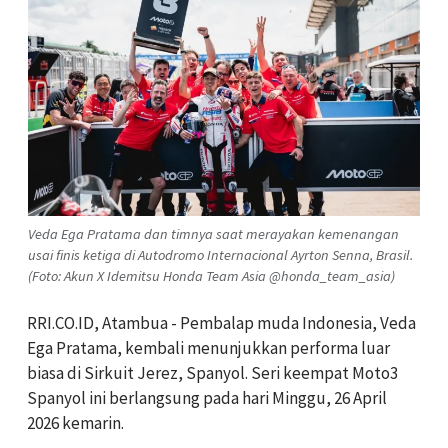
Veda Ega Pratama dan timnya saat merayakan kemenangan
usai finis ketiga di Autodromo Internacional Ayrton Senna, Brasil.
(Foto: Akun X Idemitsu Honda Team Asia @honda_team_asia)
RRI.CO.ID, Atambua - Pembalap muda Indonesia, Veda
Ega Pratama, kembali menunjukkan performa luar
biasa di Sirkuit Jerez, Spanyol. Seri keempat Moto3
Spanyol ini berlangsung pada hari Minggu, 26 April
2026 kemarin.