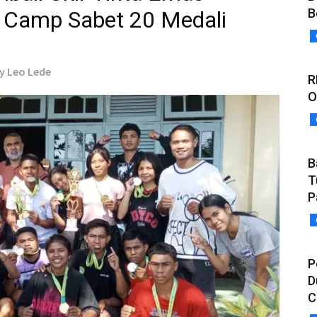
B
 Camp Sabet 20 Medali
ny Leo Lede
R
O
B
T
P
P
D
C