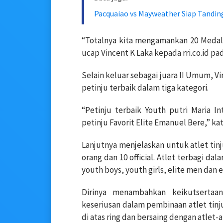
Pacquaiao vs Mayweather Siap Tandi
“Totalnya kita mengamankan 20 Medali 
ucap Vincent K Laka kepada rri.co.id pad
Selain keluar sebagai juara II Umum, 
petinju terbaik dalam tiga kategori.
“Petinju terbaik Youth putri Maria Int
petinju Favorit Elite Emanuel Bere,” kat
Lanjutnya menjelaskan untuk atlet ti
orang dan 10 official. Atlet terbagi dala
youth boys, youth girls, elite men dan
Dirinya menambahkan keikutsertaa
keseriusan dalam pembinaan atlet ti
di atas ring dan bersaing dengan atlet-at