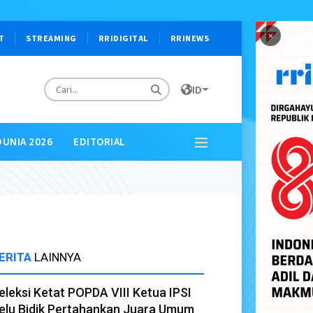
×
T
STREAMING
RRIDIGITAL
RRINEWS
ID
DUNIA 2026
EDITORIAL
ERITA
LAINNYA
eleksi Ketat POPDA VIII Ketua IPSI
elu Bidik Pertahankan Juara Umum