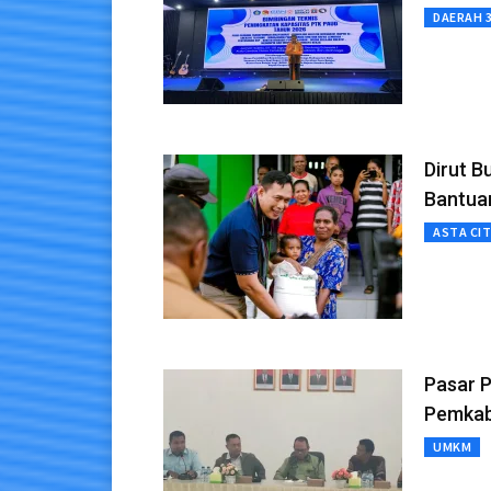
DAERAH 
Dirut B
Bantua
ASTA CI
Pasar 
Pemkab
UMKM