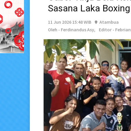
Sasana Laka Boxing
11 Jun 2026 15:48 WIB
Atambua
Oleh - Ferdinandus Asy,
Editor - Febria