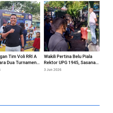
gan Tim Voli RRI A
Wakili Pertina Belu Piala
uara Dua Turnamen
Rektor UPG 1945, Sasana
gas Pamtas Cup
Laka Boxing Targetkan
6
3 Jun 2026
Juara Umum