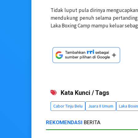
Tidak luput pula dirinya mengucapkan
mendukung penuh selama pertandinga
Laka Boxing Camp mampu keluar sebaga
Kata Kunci / Tags
Cabor Tinju Belu
Juara II Umum
Laka Boxi
REKOMENDASI
BERITA