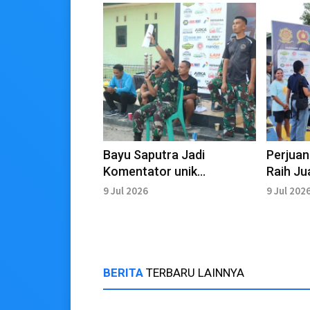
Bayu Saputra Jadi
Perjuan
Komentator unik
Raih J
Turnamen Bola Voli
Dansat
9 Jul 2026
9 Jul 202
Dansatgas Pamtas Cup
2026
2026
BERITA
TERBARU LAINNYA