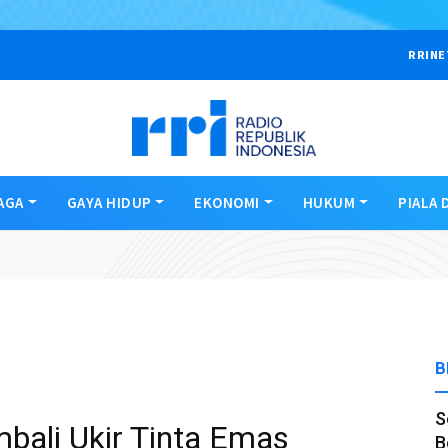
RRINE
AGA
GAYA HIDUP
EKONOMI
HUKUM
PIALA 
B
S
mbali Ukir Tinta Emas
B