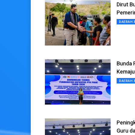
Dirut B
Pemeri
DAERAH 
Bunda P
Kemajua
DAERAH 
Peningk
Guru d