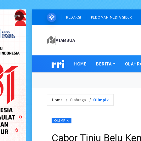
×
REDAKSI
PEDOMAN MEDIA SIBER
ATAMBUA
HOME
BERITA
OLAHR
Home
Olahraga
Olimpik
OLIMPIK
Cabor Tinju Belu Ke