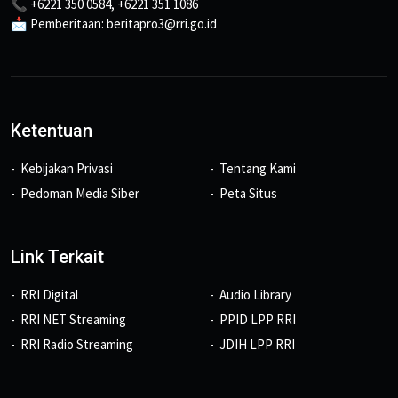
📞 +6221 350 0584, +6221 351 1086
📩 Pemberitaan: beritapro3@rri.go.id
Ketentuan
Kebijakan Privasi
Tentang Kami
Pedoman Media Siber
Peta Situs
Link Terkait
RRI Digital
Audio Library
RRI NET Streaming
PPID LPP RRI
RRI Radio Streaming
JDIH LPP RRI