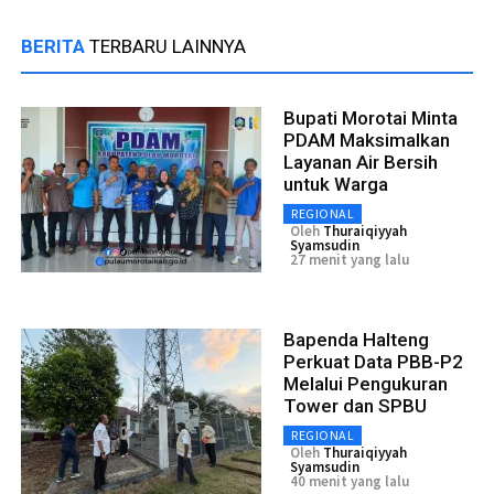
BERITA
TERBARU LAINNYA
Bupati Morotai Minta
PDAM Maksimalkan
Layanan Air Bersih
untuk Warga
REGIONAL
Oleh
Thuraiqiyyah
Syamsudin
27 menit yang lalu
Bapenda Halteng
Perkuat Data PBB-P2
Melalui Pengukuran
Tower dan SPBU
REGIONAL
Oleh
Thuraiqiyyah
Syamsudin
40 menit yang lalu