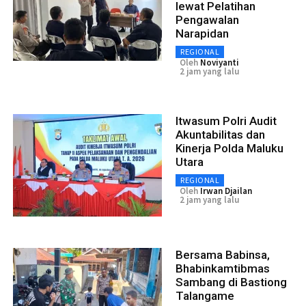
lewat Pelatihan
Pengawalan
Narapidan
REGIONAL
Oleh
Noviyanti
2 jam yang lalu
Itwasum Polri Audit
Akuntabilitas dan
Kinerja Polda Maluku
Utara
REGIONAL
Oleh
Irwan Djailan
2 jam yang lalu
Bersama Babinsa,
Bhabinkamtibmas
Sambang di Bastiong
Talangame