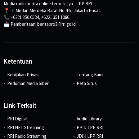
Media radio berita online terpercaya - LPP RRI
📍 Jl. Medan Merdeka Barat No.4-5, Jakarta Pusat.
📞 +6221 350 0584, +6221 351 1086
📩 Pemberitaan: beritapro3@rri.go.id
Ketentuan
Kebijakan Privasi
Tentang Kami
Pedoman Media Siber
Peta Situs
Link Terkait
RRI Digital
Audio Library
RRI NET Streaming
PPID LPP RRI
RRI Radio Streaming
JDIH LPP RRI