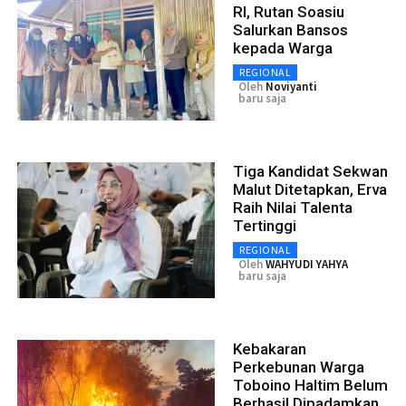
RI, Rutan Soasiu
Salurkan Bansos
kepada Warga
REGIONAL
Oleh
Noviyanti
baru saja
Tiga Kandidat Sekwan
Malut Ditetapkan, Erva
Raih Nilai Talenta
Tertinggi
REGIONAL
Oleh
WAHYUDI YAHYA
baru saja
Kebakaran
Perkebunan Warga
Toboino Haltim Belum
Berhasil Dipadamkan