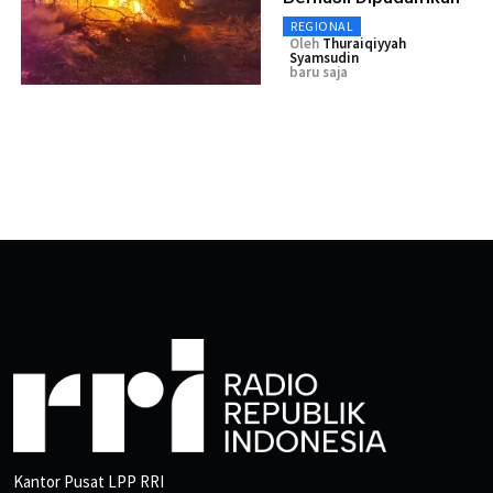
REGIONAL
Oleh
Thuraiqiyyah
Syamsudin
baru saja
Kantor Pusat LPP RRI