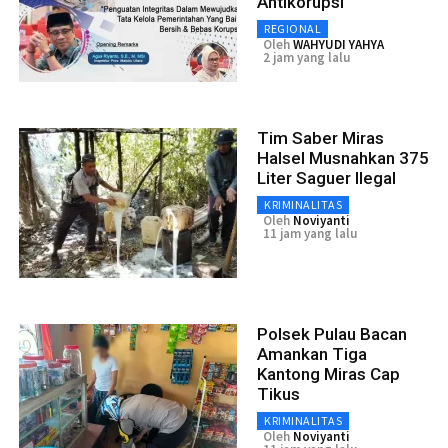
Antikorupsi
REGIONAL
Oleh
WAHYUDI YAHYA
2 jam yang lalu
Tim Saber Miras
Halsel Musnahkan 375
Liter Saguer Ilegal
KRIMINALITAS
Oleh
Noviyanti
11 jam yang lalu
Polsek Pulau Bacan
Amankan Tiga
Kantong Miras Cap
Tikus
KRIMINALITAS
Oleh
Noviyanti