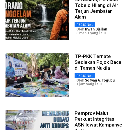
Tobelo Hilang di Air
Terjun Jembatan
Alam
REGIONAL
Oleh
Irwan Djailan
8 menit yang lalu
TP-PKK Ternate
Sediakan Pojok Baca
di Taman Nukila
REGIONAL
Oleh
Sofyan A. Togubu
1 jam yang lalu
Pemprov Malut
Perkuat Integritas
ASN lewat Kampanye