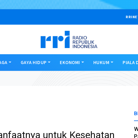
RRINE
AGA
GAYA HIDUP
EKONOMI
HUKUM
PIALA 
B
W
nfaatnya untuk Kesehatan
P