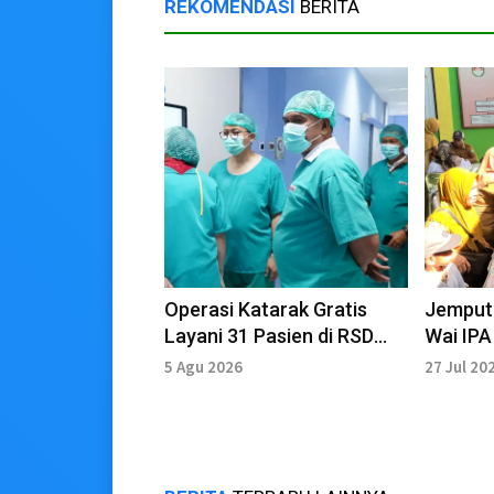
REKOMENDASI
BERITA
Operasi Katarak Gratis
Jemput
Layani 31 Pasien di RSD
Wai IPA
Tidore Kepulauan
Perkan
5 Agu 2026
27 Jul 20