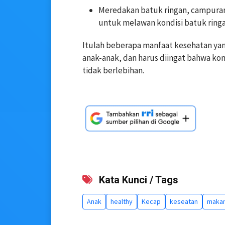
Meredakan batuk ringan, campuran
untuk melawan kondisi batuk ringa
Itulah beberapa manfaat kesehatan ya
anak-anak, dan harus diingat bahwa ko
tidak berlebihan.
Kata Kunci / Tags
Anak
healthy
Kecap
keseatan
makan