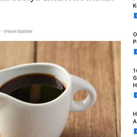
K
 - Irwan Djailan
O
P
1
G
H
H
A