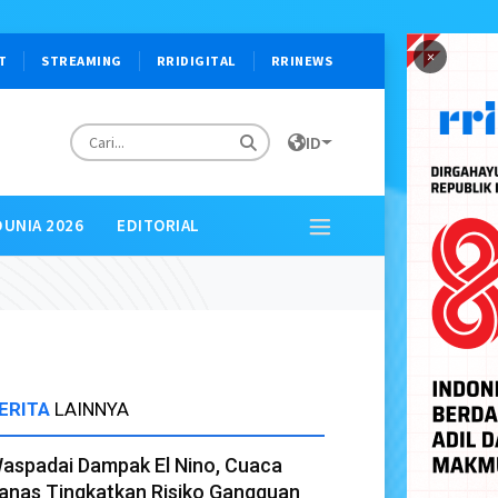
×
T
STREAMING
RRIDIGITAL
RRINEWS
ID
DUNIA 2026
EDITORIAL
ERITA
LAINNYA
aspadai Dampak El Nino, Cuaca
anas Tingkatkan Risiko Gangguan