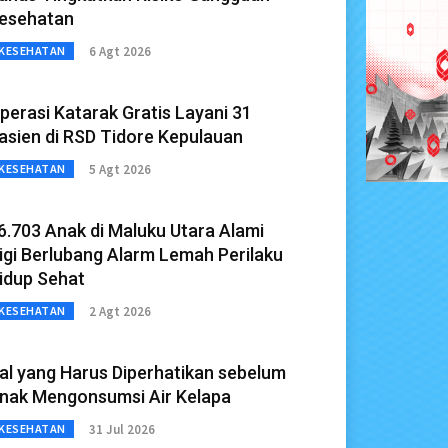
esehatan
6 Agt 2026
KESEHATAN
perasi Katarak Gratis Layani 31
asien di RSD Tidore Kepulauan
5 Agt 2026
KESEHATAN
6.703 Anak di Maluku Utara Alami
igi Berlubang Alarm Lemah Perilaku
idup Sehat
2 Agt 2026
KESEHATAN
al yang Harus Diperhatikan sebelum
nak Mengonsumsi Air Kelapa
31 Jul 2026
KESEHATAN