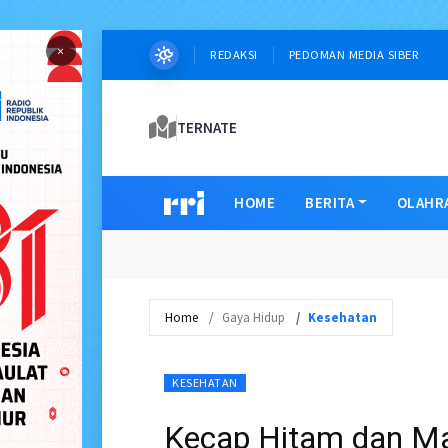
×
REDAKSI
PEDOMAN MEDIA SIBER
TERNATE
HOME
BERITA
OLAHR
Home
Gaya Hidup
Kesehatan
KESEHATAN
Kecap Hitam dan Ma