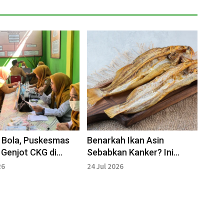
 Bola, Puskesmas
Benarkah Ikan Asin
 Genjot CKG di
Sebabkan Kanker? Ini
toran
Faktanya!
26
24 Jul 2026