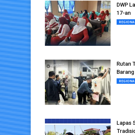
DWP La
17-an
REGIONA
Rutan T
Barang 
REGIONA
Lapas 
Tradisi