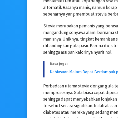
menikmati teh atau kopi dengan rasa man
alternatif. Rasanya manis, namun kerap 
sebenarnya yang membuat stevia berb
Stevia merupakan pemanis yang berasa
mengandung senyawa alami bernama ste
manisnya. Uniknya, tingkat kemanisan st
dibandingkan gula pasir. Karena itu, st
sehingga asupan kalorinya nyaris nol.
Baca juga:
Kebiasaan Malam Dapat Berdampak p
Perbedaan utama stevia dengan gula te
memprosesnya. Gula biasa cepat dipeca
sehingga dapat menyebabkan lonjakan k
tersebut secara signifikan. Inilah alasa
diabetes atau mereka yang sedang memba