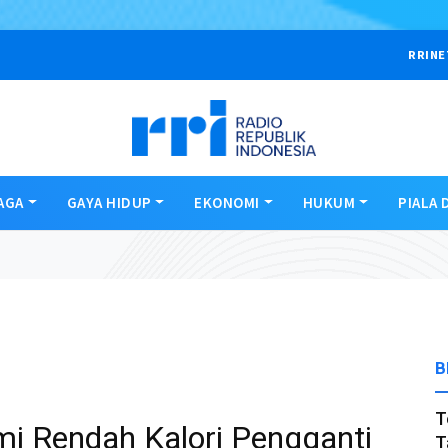
RRINE
AGA
GAYA HIDUP
EKONOMI
HUKUM
PIALA 
B
T
mi Rendah Kalori Pengganti
T