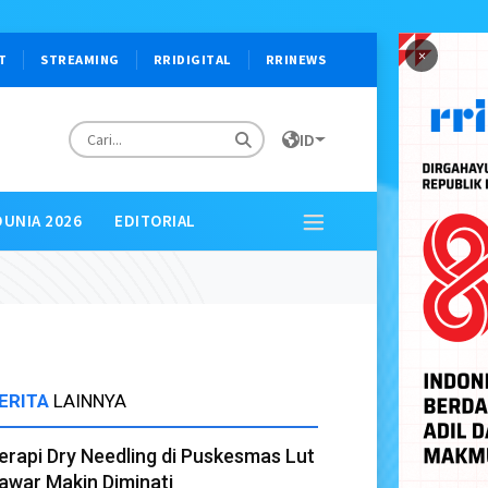
×
T
STREAMING
RRIDIGITAL
RRINEWS
ID
DUNIA 2026
EDITORIAL
ERITA
LAINNYA
erapi Dry Needling di Puskesmas Lut
awar Makin Diminati