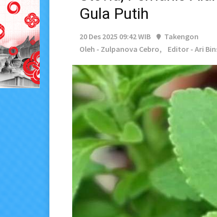
Gula Putih
20 Des 2025 09:42 WIB
Takengon
Oleh - Zulpanova Cebro,
Editor - Ari Bi