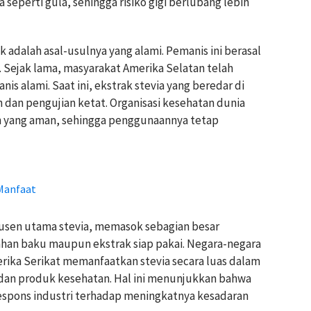
seperti gula, sehingga risiko gigi berlubang lebih
 adalah asal-usulnya yang alami. Pemanis ini berasal
a. Sejak lama, masyarakat Amerika Selatan telah
s alami. Saat ini, ekstrak stevia yang beredar di
 dan pengujian ketat. Organisasi kesehatan dunia
 yang aman, sehingga penggunaannya tetap
 Manfaat
dusen utama stevia, memasok sebagian besar
han baku maupun ekstrak siap pakai. Negara-negara
erika Serikat memanfaatkan stevia secara luas dalam
 dan produk kesehatan. Hal ini menunjukkan bahwa
respons industri terhadap meningkatnya kesadaran