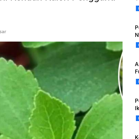
P
nsar
N
A
F
P
I
K