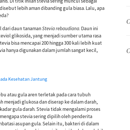
is. Di titik inilah stevia sering muncul sebagai
disebut lebih aman dibanding gula biasa. Lalu, apa
eda?
l dari daun tanaman
Stevia rebaudiana
. Daun ini
viol glikosida, yang menjadi sumber utama rasa
evia bisa mencapai 200 hingga 300 kali lebih kuat
evia hanya digunakan dalam jumlah sangat kecil,
ada Kesehatan Jantung
bu atau gula aren terletak pada cara tubuh
h menjadi glukosa dan diserap ke dalam darah,
adar gula darah. Stevia tidak mengalami proses
n mengapa stevia sering dipilih oleh penderita
tasi asupan gula. Selain itu, bakteri di dalam