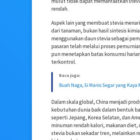
mulut tidak dapat memanfaatkan stevia 
rendah.
Aspek lain yang membuat stevia menarik
dari tanaman, bukan hasil sintesis kimi
menggunakan daun stevia sebagai pemani
pasaran telah melalui proses pemurnian
pun menetapkan batas konsumsi harian
terkontrol.
Baca juga:
Buah Naga, Si Manis Segar yang Kaya
Dalam skala global, China menjadi pro
kebutuhan dunia baik dalam bentuk ba
seperti Jepang, Korea Selatan, dan Am
minuman rendah kalori, makanan diet,
stevia bukan sekadar tren, melainkan 