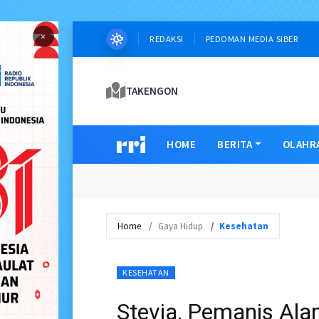
×
REDAKSI
PEDOMAN MEDIA SIBER
TAKENGON
HOME
BERITA
OLAHR
Home
Gaya Hidup
Kesehatan
KESEHATAN
Stevia, Pemanis Ala