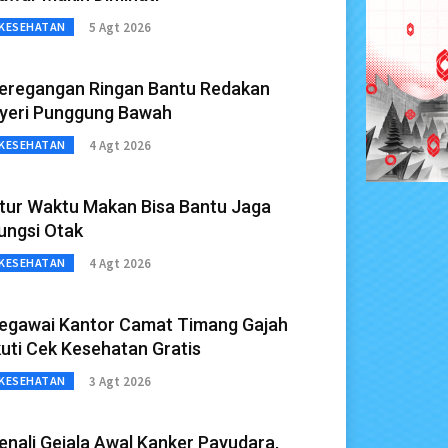
5 Agt 2026
KESEHATAN
eregangan Ringan Bantu Redakan
yeri Punggung Bawah
4 Agt 2026
KESEHATAN
tur Waktu Makan Bisa Bantu Jaga
ungsi Otak
4 Agt 2026
KESEHATAN
egawai Kantor Camat Timang Gajah
kuti Cek Kesehatan Gratis
3 Agt 2026
KESEHATAN
enali Gejala Awal Kanker Payudara,