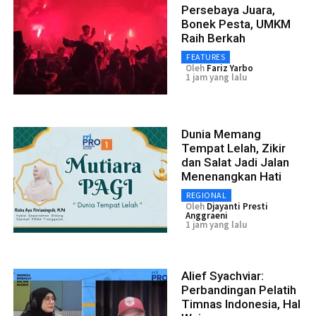
Persebaya Juara,
Bonek Pesta, UMKM
Raih Berkah
FEATURES
Oleh
Fariz Yarbo
1 jam yang lalu
Dunia Memang
Tempat Lelah, Zikir
dan Salat Jadi Jalan
Menenangkan Hati
REGIONAL
Oleh
Djayanti Presti
Anggraeni
1 jam yang lalu
Alief Syachviar:
Perbandingan Pelatih
Timnas Indonesia, Hal