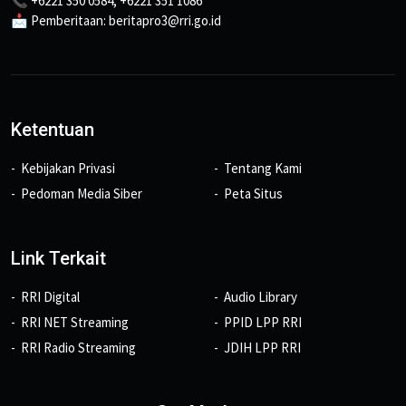
📞 +6221 350 0584, +6221 351 1086
📩 Pemberitaan: beritapro3@rri.go.id
Ketentuan
Kebijakan Privasi
Tentang Kami
Pedoman Media Siber
Peta Situs
Link Terkait
RRI Digital
Audio Library
RRI NET Streaming
PPID LPP RRI
RRI Radio Streaming
JDIH LPP RRI