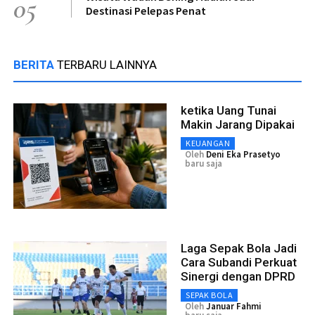
05
Destinasi Pelepas Penat
BERITA
TERBARU LAINNYA
ketika Uang Tunai
Makin Jarang Dipakai
KEUANGAN
Oleh
Deni Eka Prasetyo
baru saja
Laga Sepak Bola Jadi
Cara Subandi Perkuat
Sinergi dengan DPRD
SEPAK BOLA
Oleh
Januar Fahmi