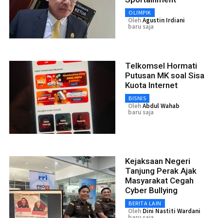
OLIMPIK
Oleh
Agustin Irdiani
baru saja
Telkomsel Hormati
Putusan MK soal Sisa
Kuota Internet
BISNIS
Oleh
Abdul Wahab
baru saja
Kejaksaan Negeri
Tanjung Perak Ajak
Masyarakat Cegah
Cyber Bullying
BERITA LAIN
Oleh
Dini Nastiti Wardani
baru saja