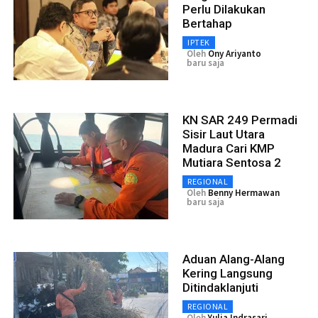
Perlu Dilakukan
Bertahap
IPTEK
Oleh
Ony Ariyanto
baru saja
KN SAR 249 Permadi
Sisir Laut Utara
Madura Cari KMP
Mutiara Sentosa 2
REGIONAL
Oleh
Benny Hermawan
baru saja
Aduan Alang-Alang
Kering Langsung
Ditindaklanjuti
REGIONAL
Oleh
Yulia Indrasari