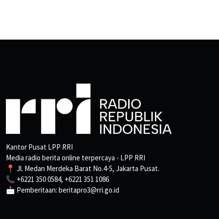
Kantor Pusat LPP RRI
Media radio berita online terpercaya - LPP RRI
📍 Jl. Medan Merdeka Barat No.4-5, Jakarta Pusat.
📞 +6221 350 0584, +6221 351 1086
📩 Pemberitaan: beritapro3@rri.go.id