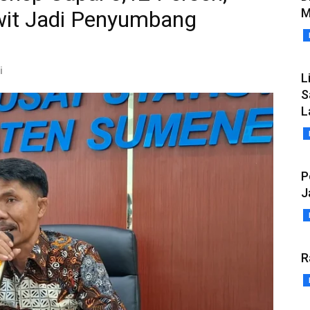
M
wit Jadi Penyumbang
i
L
S
L
P
J
R