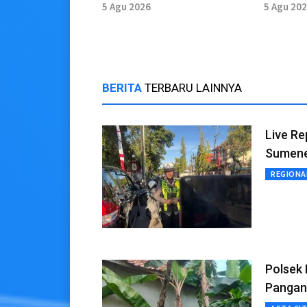
Mencapai Setengah dari
Optimis
5 Agu 2026
5 Agu 20
Target
2026
BERITA
TERBARU LAINNYA
Live Re
Sumenep
REGIONA
Polsek
Pangan