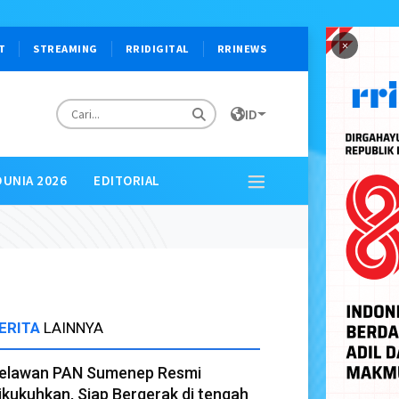
×
T
STREAMING
RRIDIGITAL
RRINEWS
ID
DUNIA 2026
EDITORIAL
ERITA
LAINNYA
elawan PAN Sumenep Resmi
ikukuhkan, Siap Bergerak di tengah