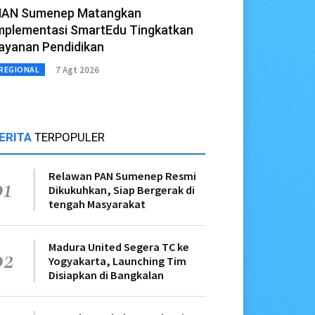
AN Sumenep Matangkan
mplementasi SmartEdu Tingkatkan
ayanan Pendidikan
7 Agt 2026
REGIONAL
ERITA
TERPOPULER
Relawan PAN Sumenep Resmi
01
Dikukuhkan, Siap Bergerak di
tengah Masyarakat
Madura United Segera TC ke
02
Yogyakarta, Launching Tim
Disiapkan di Bangkalan