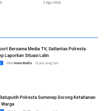
tis Tercapai Akhir
26
1 Agu 2026
port Bersama Media TV, Satlantas Polresta
 Laporkan Situasi Lalin
Oleh
Imam Muhlis
15 jam yang lalu
L
 Batuputih Polresta Sumenep Dorong Ketahanan
 Warga