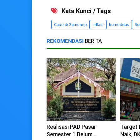
Kata Kunci / Tags
Cabe di Sumenep
Inflasi
komoditas
Su
REKOMENDASI
BERITA
Realisasi PAD Pasar
Target 
Semester 1 Belum
Naik, 