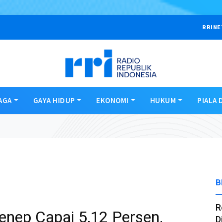
RRINE
AGA
GAYA HIDUP
EKONOMI
HUKUM
PIALA 
B
R
enep Capai 5,12 Persen,
D