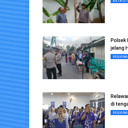
ASTA CI
Polsek 
jelang 
REGIONA
Relawa
di ten
REGIONA