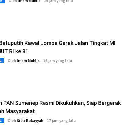
Oleh
Imam Muhlis
15 jam yang lalu
TA
Batuputih Kawal Lomba Gerak Jalan Tingkat MI
HUT RI ke 81
Oleh
Imam Muhlis
16 jam yang lalu
L
n PAN Sumenep Resmi Dikukuhkan, Siap Bergerak
gah Masyarakat
Oleh
Sitti Rokayyah
17 jam yang lalu
L