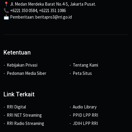
📍 Jl. Medan Merdeka Barat No.4-5, Jakarta Pusat.
📞 +6221 350 0584, +6221 351 1086
📩 Pemberitaan: beritapro3@rri.go.id
Ketentuan
Kebijakan Privasi
Tentang Kami
Pedoman Media Siber
Peta Situs
Link Terkait
RRI Digital
Audio Library
RRI NET Streaming
PPID LPP RRI
RRI Radio Streaming
JDIH LPP RRI