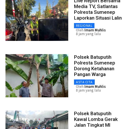
Live Report Bersama
Media TV, Satlantas
Polresta Sumenep
Laporkan Situasi Lalin
REGIONAL
Oleh
Imam Muhlis
8 jam yang lalu
Polsek Batuputih
Polresta Sumenep
Dorong Ketahanan
Pangan Warga
ASTA CITA
Oleh
Imam Muhlis
8 jam yang lalu
Polsek Batuputih
Kawal Lomba Gerak
Jalan Tingkat MI