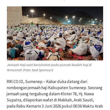
Jemaah Haji saat beristrahat pada puncak ibadah haji di
Armusnah (Foto: Said Syamsuri)
RRI.CO.ID, Sumenep – Kabar duka datang dari
rombongan jemaah haji Kabupaten Sumenep. Seorang
jemaah yang tergabung dalam Kloter 78, Hj. Nawa
Supatra, dilaporkan wafat di Makkah, Arab Saudi,
pada Rabu Kemarin 3 Juni 2026 pukul 00.56 Waktu Arab