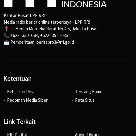
Kantor Pusat LPP RRI
Media radio berita online terpercaya - LPP RRI
📍 Jl. Medan Merdeka Barat No.4-5, Jakarta Pusat.
📞 +6221 350 0584, +6221 351 1086
📩 Pemberitaan: beritapro3@rri.go.id
Ketentuan
Kebijakan Privasi
Tentang Kami
Pedoman Media Siber
Peta Situs
Link Terkait
RRI Digital
Audio Library