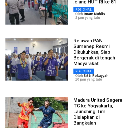
jelang HUT RI ke 81
REGIONAL
Oleh
Imam Muhlis
8 jam yang lalu
Relawan PAN
Sumenep Resmi
Dikukuhkan, Siap
Bergerak di tengah
Masyarakat
REGIONAL
Oleh
Sitti Rokayyah
10 jam yang lalu
Madura United Segera
TC ke Yogyakarta,
Launching Tim
Disiapkan di
Bangkalan