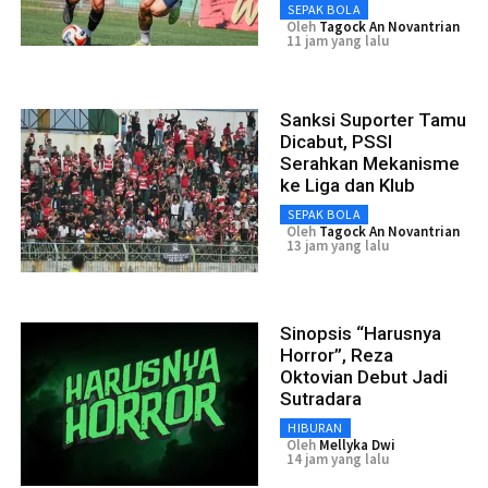
SEPAK BOLA
Oleh
Tagock An Novantrian
11 jam yang lalu
Sanksi Suporter Tamu
Dicabut, PSSI
Serahkan Mekanisme
ke Liga dan Klub
SEPAK BOLA
Oleh
Tagock An Novantrian
13 jam yang lalu
Sinopsis “Harusnya
Horror”, Reza
Oktovian Debut Jadi
Sutradara
HIBURAN
Oleh
Mellyka Dwi
14 jam yang lalu