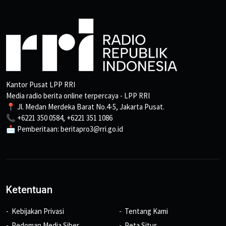
Kantor Pusat LPP RRI
Media radio berita online terpercaya - LPP RRI
📍 Jl. Medan Merdeka Barat No.4-5, Jakarta Pusat.
📞 +6221 350 0584, +6221 351 1086
📩 Pemberitaan: beritapro3@rri.go.id
Ketentuan
Kebijakan Privasi
Tentang Kami
Pedoman Media Siber
Peta Situs