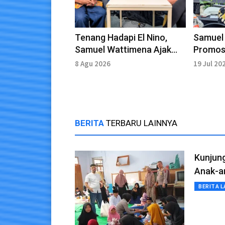
Tenang Hadapi El Nino,
Samuel
Samuel Wattimena Ajak
Promosi
Masyarakat Hemat Air
Seiring
8 Agu 2026
19 Jul 20
BERITA
TERBARU LAINNYA
Kunjung
Anak-a
BERITA L