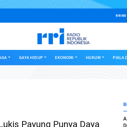
RRINE
AGA
GAYA HIDUP
EKONOMI
HUKUM
PIALA 
B
A
Lukis Payung Punya Daya
D