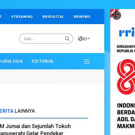
×
T
STREAMING
RRIDIGITAL
RRINEWS
ID
DUNIA 2026
EDITORIAL
ERITA
LAINNYA
M Jumai dan Sejumlah Tokoh
ianugerahi Gelar Pendekar