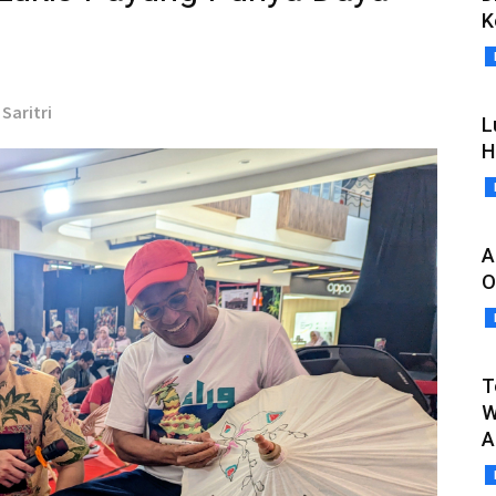
K
Saritri
L
H
A
O
T
W
A