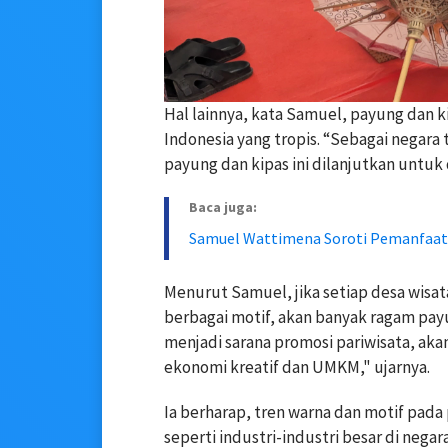
Hal lainnya, kata Samuel, payung dan 
Indonesia yang tropis. “Sebagai negara
payung dan kipas ini dilanjutkan untuk 
Baca juga:
Samuel Wattimena Soroti Pemanfaata
Menurut Samuel, jika setiap desa wis
berbagai motif, akan banyak ragam payu
menjadi sarana promosi pariwisata, ak
ekonomi kreatif dan UMKM," ujarnya.
Ia berharap, tren warna dan motif pada 
seperti industri-industri besar di nega