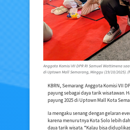
Anggota Komisi VII DPR RI Samuel Wattimena sa
di Uptown Mall Semarang, Minggu (19/10/2025). (fo
KBRN, Semarang: Anggota Komisi VII D
payung sebagai daya tarik wisatawan. H
payung 2025 di Uptown Mall Kota Semar
Ia mengaku senang dengan gelaran event
karena menurutnya Kota Solo lebih dah
daya tarik wisata. “Kalau bisa diduplika