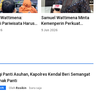
 Wattimena:
Samuel Wattimena Minta
 Pariwisata Harus
Kemenperin Perkuat
 Kesiapan Destinasi
Dukungan Pelaku IKMA
26
9 Jun 2026
i Panti Asuhan, Kapolres Kendal Beri Semangat
nak Panti
Oleh
Rosikin
baru saja
AIN