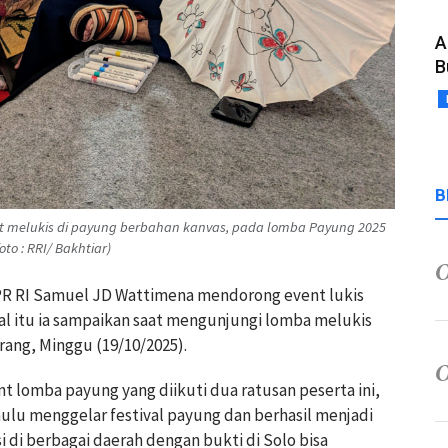
A
B
B
at melukis di payung berbahan kanvas, pada lomba Payung 2025
to : RRI/ Bakhtiar)
PR RI Samuel JD Wattimena mendorong event lukis
al itu ia sampaikan saat mengunjungi lomba melukis
ang, Minggu (19/10/2025).
 lomba payung yang diikuti dua ratusan peserta ini,
ulu menggelar festival payung dan berhasil menjadi
si di berbagai daerah dengan bukti di Solo bisa