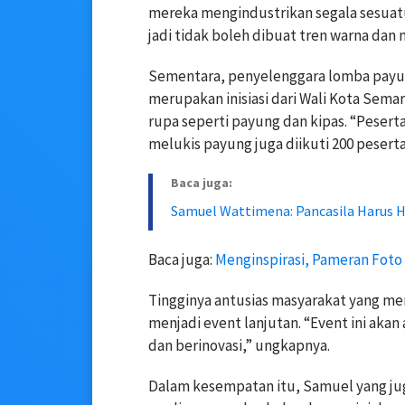
mereka mengindustrikan segala sesuatu
jadi tidak boleh dibuat tren warna dan 
Sementara, penyelenggara lomba payun
merupakan inisiasi dari Wali Kota Sem
rupa seperti payung dan kipas. “Pesert
melukis payung juga diikuti 200 pesert
Baca juga:
Samuel Wattimena: Pancasila Harus 
Baca juga:
Menginspirasi, Pameran Foto 
Tingginya antusias masyarakat yang men
menjadi event lanjutan. “Event ini aka
dan berinovasi,” ungkapnya.
Dalam kesempatan itu, Samuel yang ju