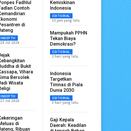
Ponpes Fadhlul
Kemiskinan
Fadlan Contoh
Indonesia
Kemandirian
EDITORIAL
Ekonomi
13 jam yang lalu.
Pesantren di
Jateng
Mampukah PPHN
INDEPTH
Tekan Biaya
28 Jul 2026
Demokrasi?
EDITORIAL
Jejak
2 hari yang lalu.
Kebangkitan
Buddha di Bukit
Kassapa, Vihara
Indonesia
Sima Bersolek
Targetkan
Jadi Wisata
Timnas di Piala
Religi
Dunia 2030
INDEPTH
EDITORIAL
27 Jul 2026
3 hari yang lalu.
Kekeringan
Gaji Kepala
Meluas di
Daerah: Keadilan
Jateng, Ribuan
di tengah Beban