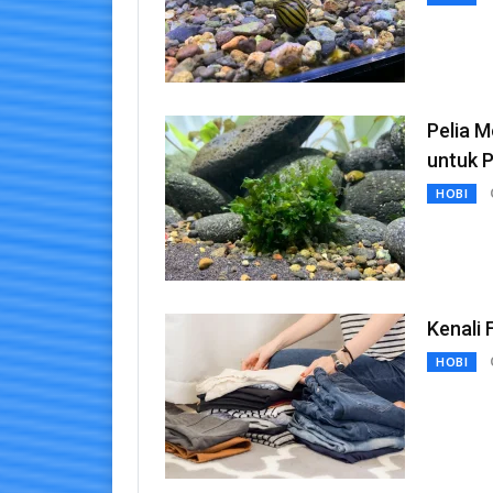
Pelia 
untuk 
HOBI
Kenali
HOBI