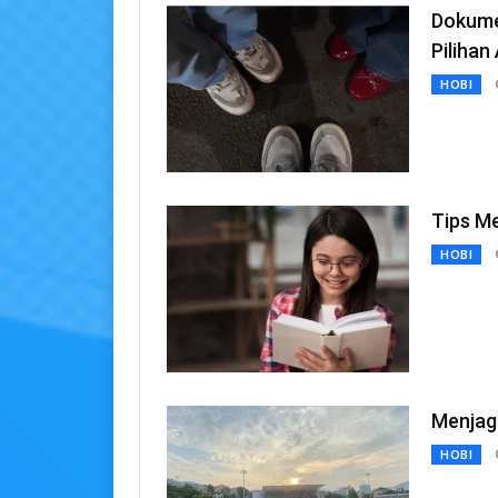
Dokume
Piliha
HOBI
Tips M
HOBI
Menjaga
HOBI