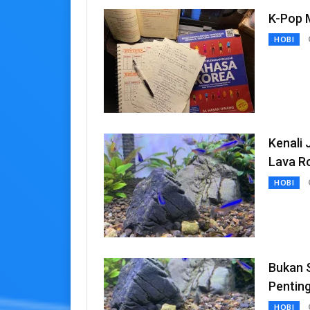
K-Pop 
HOBI
Kenali 
Lava R
HOBI
Bukan 
Pentin
HOBI