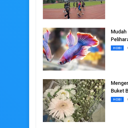
Mudah D
Peliha
HOBI
Mengen
Buket 
HOBI