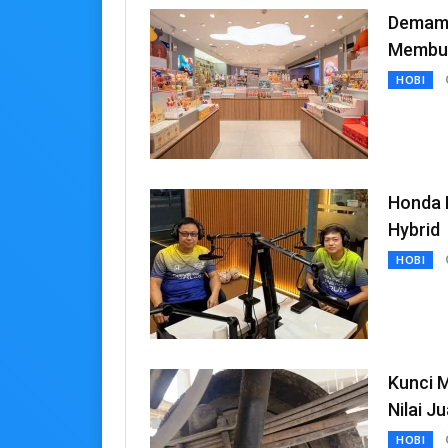
Demam 
Membua
HOBI
Honda 
Hybrid
HOBI
Kunci 
Nilai Ju
HOBI