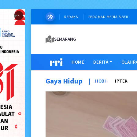
×
REDAKSI
PEDOMAN MEDIA SIBER
SEMARANG
HOME
BERITA
OLAHR
Gaya Hidup
|
HOBI
IPTEK