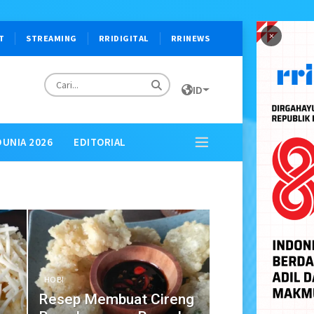
×
T
STREAMING
RRIDIGITAL
RRINEWS
ID
DUNIA 2026
EDITORIAL
HOBI
Resep Membuat Cireng