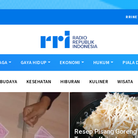
RRINE
AGA
GAYA HIDUP
EKONOMI
HUKUM
PIALA 
BUDAYA
KESEHATAN
HIBURAN
KULINER
WISATA
HOBI
Resep Pisang Goreng