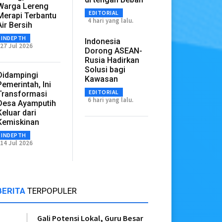
Warga Lereng
EDITORIAL
Merapi Terbantu
4 hari yang lalu.
Air Bersih
INDEPTH
Indonesia
27 Jul 2026
Dorong ASEAN-
Rusia Hadirkan
Solusi bagi
Didampingi
Kawasan
Pemerintah, Ini
EDITORIAL
Transformasi
6 hari yang lalu.
Desa Ayamputih
Keluar dari
Kemiskinan
INDEPTH
14 Jul 2026
BERITA
TERPOPULER
Gali Potensi Lokal, Guru Besar