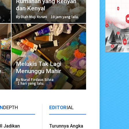
Rumahan yang Renyah
dan Kenyal
.
By Diah Muji Asruni
10 jam yang lalu.
HOBI
Melukis Tak Lagi
l
Menunggu Mahir
By Nurul Firdaus Silvia
1 hari yang lalu.
IN
DEPTH
EDITOR
IAL
BI Jadikan
Turunnya Angka