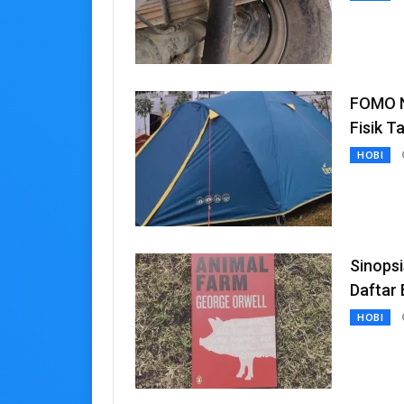
FOMO N
Fisik T
HOBI
Sinopsi
Daftar
HOBI