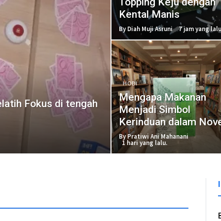
Topping Keju dengan
Kental Manis
By Diah Muji Asruni
7 jam yang lalu
HOBI
Mengapa Makanan
elatih Fokus di tengah
Menjadi Simbol
Kerinduan dalam Nove
Pulang?
By Pratiwi Ani Mahanani
1 hari yang lalu.