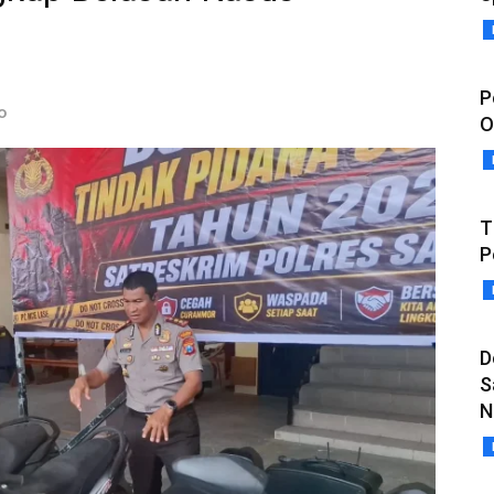
P
o
O
T
P
D
S
N