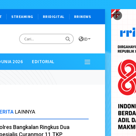
×
T
STREAMING
RRIDIGITAL
RRINEWS
ID
DUNIA 2026
EDITORIAL
ERITA
LAINNYA
olres Bangkalan Ringkus Dua
pesialis Curanmor 11 TKP