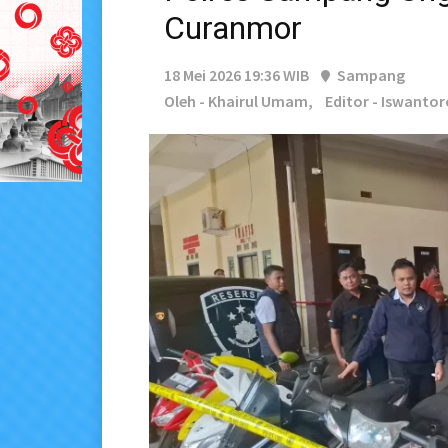
Curanmor
18 Mei 2026 19:36 WIB
Sampang
Oleh - Khairul Umam,
Editor - Iswantor