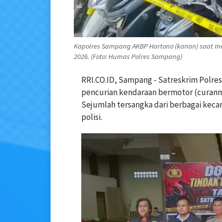
Kapolres Sampang AKBP Hartono (kanan) saat me
2026. (Foto: Humas Polres Sampang)
RRI.CO.ID, Sampang - Satreskrim Polr
pencurian kendaraan bermotor (curanmo
Sejumlah tersangka dari berbagai kec
polisi.