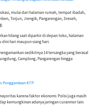
 lokasi, mulai dari halaman rumah, tempat ibadah,
ben, Torjun, Jrengik, Pangarengan, Sreseh,
g.
kan hilang saat diparkir di depan toko, halaman
dini hari maupun siang hari.
mengamankan sedikitnya 14 tersangka yang berasal
ungdung, Camplong, Pangarengan hingga
us Penggandaan KTP
yoritas karena faktor ekonomi. Polisi juga masih
p kemungkinan adanya jaringan curanmor lain.