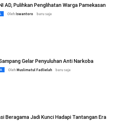
NI AD, Pulihkan Penglihatan Warga Pamekasan
Oleh
Iswantoro
baru saja
L
ampang Gelar Penyuluhan Anti Narkoba
Oleh
Muslimatul Fadlielah
baru saja
TA
si Beragama Jadi Kunci Hadapi Tantangan Era