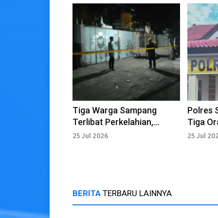
Tiga Warga Sampang
Polres
Terlibat Perkelahian,
Tiga Or
Diduga Motif Asmara
Perkela
25 Jul 2026
25 Jul 20
BERITA
TERBARU LAINNYA