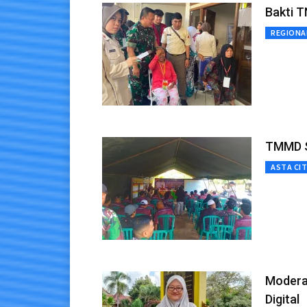
Bakti T
REGIONA
TMMD S
ASTA CI
Modera
Digital