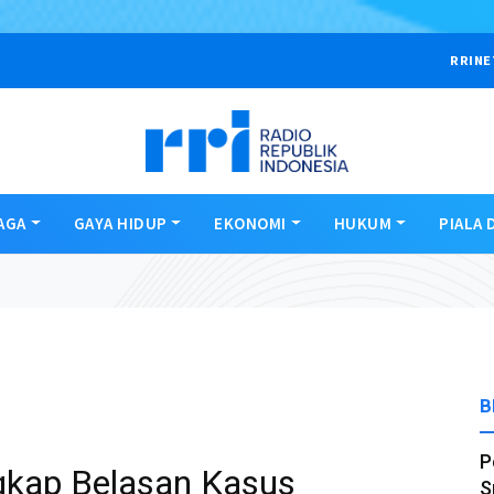
RRINE
AGA
GAYA HIDUP
EKONOMI
HUKUM
PIALA 
B
P
kap Belasan Kasus
S