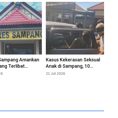
 Sampang Amankan
Kasus Kekerasan Seksual
ang Terlibat
Anak di Sampang, 10
hian
Pelaku Masih Buron
26
21 Jul 2026