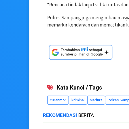
“Rencana tindak lanjut sidik tuntas da
Polres Sampang juga mengimbau masya
memarkir kendaraan dan memastikan ke
Kata Kunci / Tags
curanmor
kriminal
Madura
Polres Sam
REKOMENDASI
BERITA