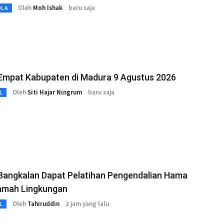
Oleh
Moh Ishak
baru saja
OLA
Empat Kabupaten di Madura 9 Agustus 2026
Oleh
Siti Hajar Ningrum
baru saja
L
 Bangkalan Dapat Pelatihan Pengendalian Hama
amah Lingkungan
Oleh
Tahiruddin
2 jam yang lalu
L