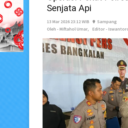
Senjata Api
13 Mar 2026 23:12 WIB
Sampang
Oleh - Miftahol Umar,
Editor - Iswantor