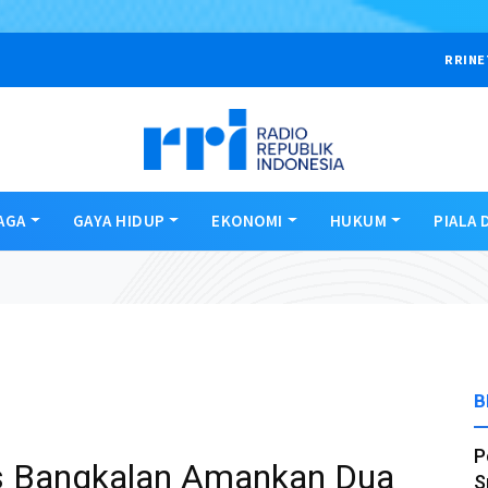
RRINE
AGA
GAYA HIDUP
EKONOMI
HUKUM
PIALA 
B
P
es Bangkalan Amankan Dua
S