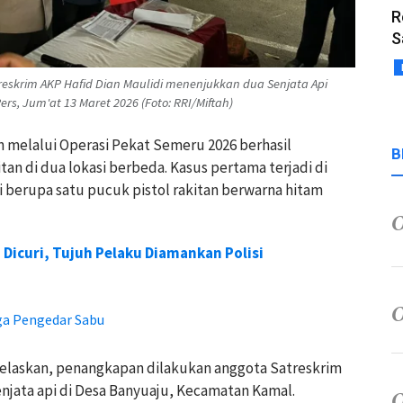
R
S
skrim AKP Hafid Dian Maulidi menenjukkan dua Senjata Api
rs, Jum'at 13 Maret 2026 (Foto: RRI/Miftah)
n melalui Operasi Pekat Semeru 2026 berhasil
B
an di dua lokasi berbeda. Kasus pertama terjadi di
berupa satu pucuk pistol rakitan berwarna hitam
Dicuri, Tujuh Pelaku Diamankan Polisi
ga Pengedar Sabu
elaskan, penangkapan dilakukan anggota Satreskrim
njata api di Desa Banyuaju, Kecamatan Kamal.