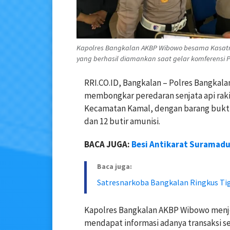
Kapolres Bangkalan AKBP Wibowo besama Kasatre
yang berhasil diamankan saat gelar komferensi Pe
RRI.CO.ID, Bangkalan – Polres Bangkala
membongkar peredaran senjata api rakit
Kecamatan Kamal, dengan barang bukti 
dan 12 butir amunisi.
BACA JUGA:
Besi Antikarat Suramadu 
Baca juga:
Satresnarkoba Bangkalan Ringkus Ti
Kapolres Bangkalan AKBP Wibowo menj
mendapat informasi adanya transaksi se