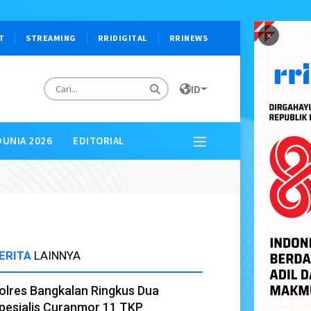
×
T
STREAMING
RRIDIGITAL
RRINEWS
ID
DUNIA 2026
EDITORIAL
ERITA
LAINNYA
olres Bangkalan Ringkus Dua
pesialis Curanmor 11 TKP