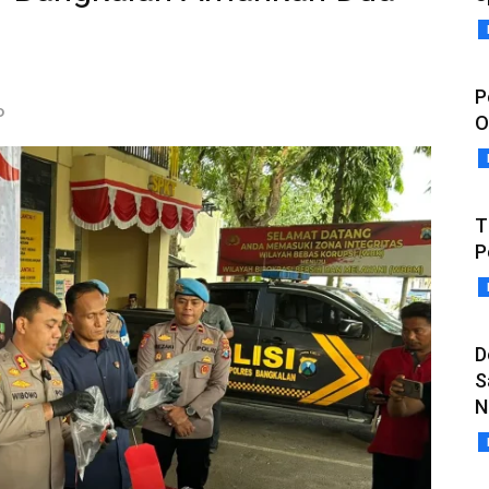
P
o
O
T
P
D
S
N