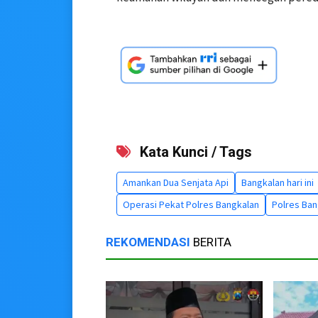
Kata Kunci / Tags
Amankan Dua Senjata Api
Bangkalan hari ini
Operasi Pekat Polres Bangkalan
Polres Ban
REKOMENDASI
BERITA