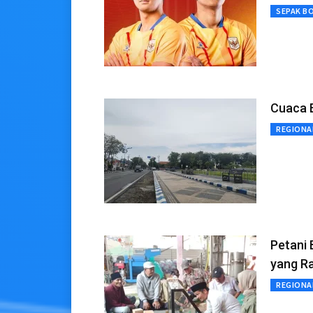
SEPAK B
Cuaca 
REGIONA
Petani
yang R
REGIONA