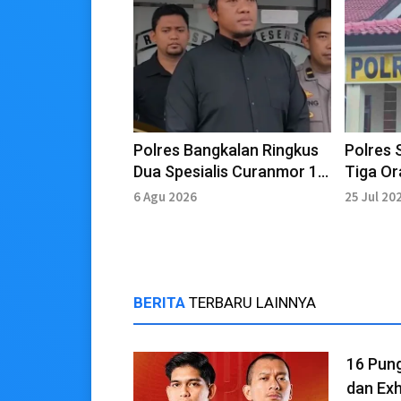
Polres Bangkalan Ringkus
Polres
Dua Spesialis Curanmor 11
Tiga Or
TKP
Perkela
6 Agu 2026
25 Jul 20
BERITA
TERBARU LAINNYA
16 Pun
dan Exh