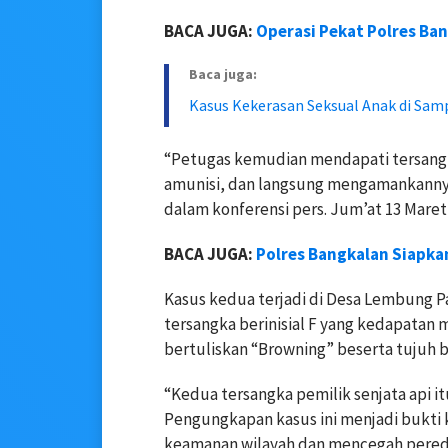
BACA JUGA:
Operasi Pekat Polres Ba
Baca juga:
Kasus Kekerasan Seksual Anak di Sam
“Petugas kemudian mendapati tersangka
amunisi, dan langsung mengamankannya
dalam konferensi pers. Jum’at 13 Maret
BACA JUGA:
Polres Bangkalan Siapkan
Kasus kedua terjadi di Desa Lembung 
tersangka berinisial F yang kedapatan
bertuliskan “Browning” beserta tujuh b
“Kedua tersangka pemilik senjata api it
Pengungkapan kasus ini menjadi bukti
keamanan wilayah dan mencegah peredar