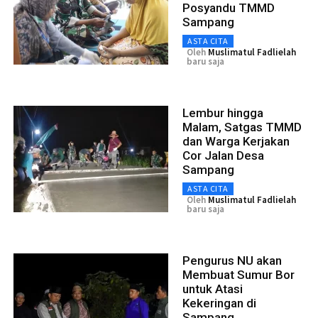
Posyandu TMMD
Sampang
ASTA CITA
Oleh
Muslimatul Fadlielah
baru saja
Lembur hingga
Malam, Satgas TMMD
dan Warga Kerjakan
Cor Jalan Desa
Sampang
ASTA CITA
Oleh
Muslimatul Fadlielah
baru saja
Pengurus NU akan
Membuat Sumur Bor
untuk Atasi
Kekeringan di
Sampang