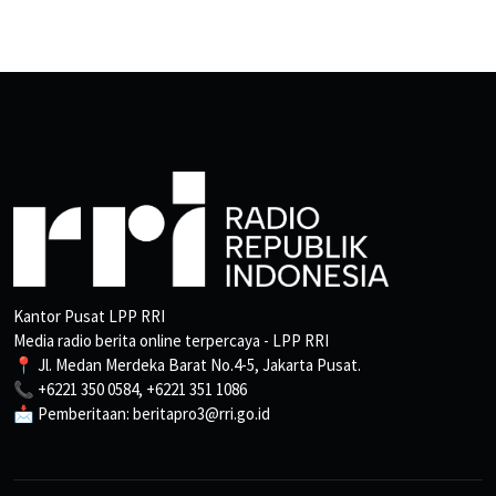
Kantor Pusat LPP RRI
Media radio berita online terpercaya - LPP RRI
📍 Jl. Medan Merdeka Barat No.4-5, Jakarta Pusat.
📞 +6221 350 0584, +6221 351 1086
📩 Pemberitaan: beritapro3@rri.go.id