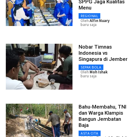
SPPG Jaga Kualitas
Menu
REGIONAL
Oleh
Alfin Nuary
baru saja
Nobar Timnas
Indonesia vs
Singapura di Jember
SEPAK BOLA
Oleh
Moh Ishak
baru saja
Bahu-Membahu, TNI
dan Warga Klampis
Bangun Jembatan
Baja
ASTA CITA