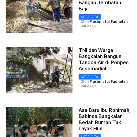
Bangun Jembatan
Baja
ASTA CITA
Oleh
Muslimatul Fadlielah
baru saja
TNI dan Warga
Bangkalan Bangun
Tandon Air di Ponpes
Assomadiah
ASTA CITA
Oleh
Muslimatul Fadlielah
baru saja
Asa Baru Ibu Rohimah,
Babinsa Bangkalan
Bedah Rumah Tak
Layak Huni
ASTA CITA