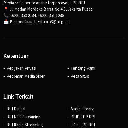
Media radio berita online terpercaya - LPP RRI
📍 Jl. Medan Merdeka Barat No.4-5, Jakarta Pusat.
📞 +6221 350 0584, +6221 351 1086
📩 Pemberitaan: beritapro3@rri.go.id
Ketentuan
Kebijakan Privasi
Tentang Kami
Pedoman Media Siber
Peta Situs
Link Terkait
RRI Digital
Audio Library
RRI NET Streaming
PPID LPP RRI
RRI Radio Streaming
JDIH LPP RRI