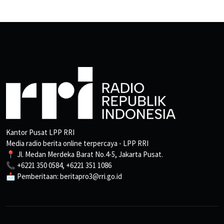
Kantor Pusat LPP RRI
Media radio berita online terpercaya - LPP RRI
📍 Jl. Medan Merdeka Barat No.4-5, Jakarta Pusat.
📞 +6221 350 0584, +6221 351 1086
📩 Pemberitaan: beritapro3@rri.go.id