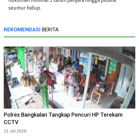
hukuman minimal 5 tahun penjara hingga pidana
seumur hidup.
REKOMENDASI
BERITA
Polres Bangkalan Tangkap Pencuri HP Terekam
CCTV
21 Jul 2026