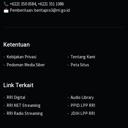
📞 +6221 350 0584, +6221 351 1086
📩 Pemberitaan: beritapro3@rri.go.id
Ketentuan
Kebijakan Privasi
Tentang Kami
Pedoman Media Siber
Peta Situs
Link Terkait
RRI Digital
Audio Library
RRI NET Streaming
PPID LPP RRI
RRI Radio Streaming
JDIH LPP RRI