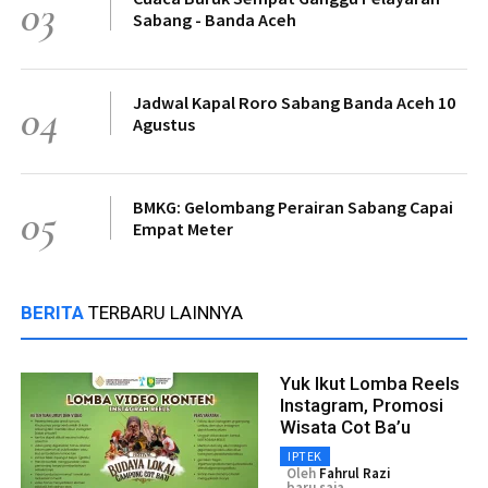
03
Sabang - Banda Aceh
Jadwal Kapal Roro Sabang Banda Aceh 10
04
Agustus
BMKG: Gelombang Perairan Sabang Capai
05
Empat Meter
BERITA
TERBARU LAINNYA
Yuk Ikut Lomba Reels
Instagram, Promosi
Wisata Cot Ba’u
IPTEK
Oleh
Fahrul Razi
baru saja