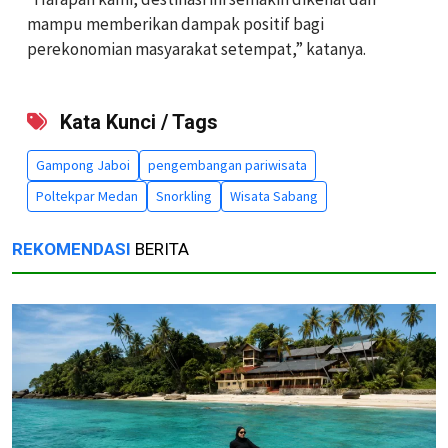
mampu memberikan dampak positif bagi
perekonomian masyarakat setempat,” katanya.
Kata Kunci / Tags
Gampong Jaboi
pengembangan pariwisata
Poltekpar Medan
Snorkling
Wisata Sabang
REKOMENDASI
BERITA