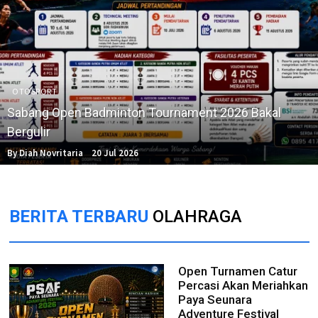
OTOSPORT
Sabang Open Badminton Tournament 2026 Bakal
Bergulir
By Diah Novritaria
20 Jul 2026
BERITA TERBARU
OLAHRAGA
Open Turnamen Catur
Percasi Akan Meriahkan
Paya Seunara
Adventure Festival