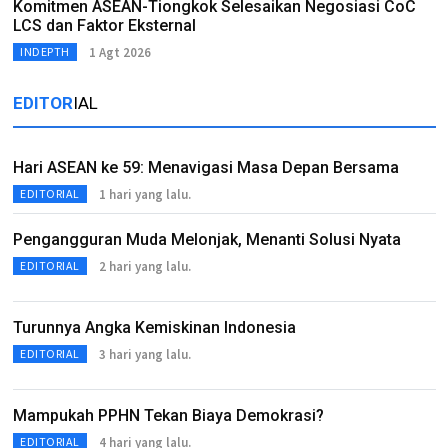
Komitmen ASEAN-Tiongkok Selesaikan Negosiasi CoC
LCS dan Faktor Eksternal
1 Agt 2026
INDEPTH
EDITOR
IAL
Hari ASEAN ke 59: Menavigasi Masa Depan Bersama
1 hari yang lalu.
EDITORIAL
Pengangguran Muda Melonjak, Menanti Solusi Nyata
2 hari yang lalu.
EDITORIAL
Turunnya Angka Kemiskinan Indonesia
3 hari yang lalu.
EDITORIAL
Mampukah PPHN Tekan Biaya Demokrasi?
4 hari yang lalu.
EDITORIAL