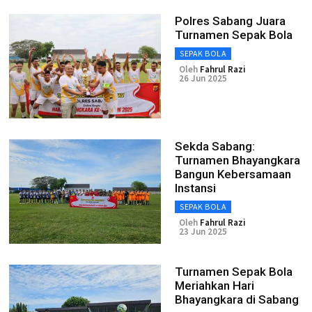
Polres Sabang Juara
Turnamen Sepak Bola
SEPAK BOLA
Oleh
Fahrul Razi
26 Jun 2025
Sekda Sabang:
Turnamen Bhayangkara
Bangun Kebersamaan
Instansi
SEPAK BOLA
Oleh
Fahrul Razi
23 Jun 2025
Turnamen Sepak Bola
Meriahkan Hari
Bhayangkara di Sabang