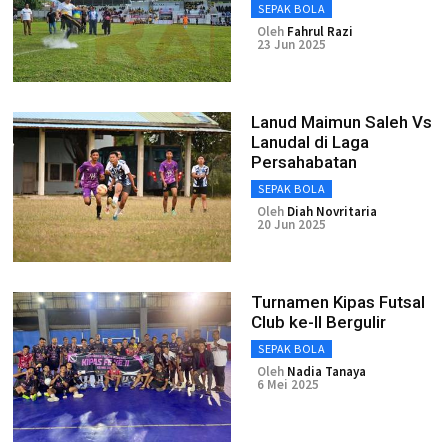
SEPAK BOLA
Oleh
Fahrul Razi
23 Jun 2025
Lanud Maimun Saleh Vs
Lanudal di Laga
Persahabatan
SEPAK BOLA
Oleh
Diah Novritaria
20 Jun 2025
Turnamen Kipas Futsal
Club ke-II Bergulir
SEPAK BOLA
Oleh
Nadia Tanaya
6 Mei 2025