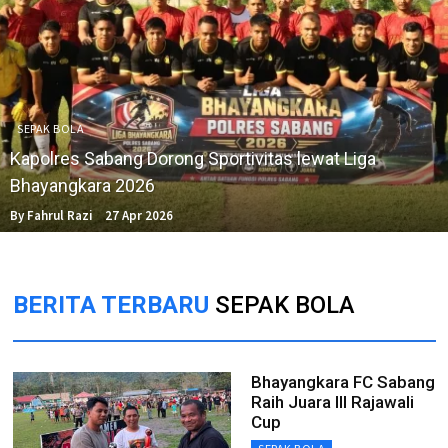
SEPAK BOLA
Kapolres Sabang Dorong Sportivitas lewat Liga
Bhayangkara 2026
By Fahrul Razi
27 Apr 2026
BERITA TERBARU
SEPAK BOLA
Bhayangkara FC Sabang
Raih Juara III Rajawali
Cup