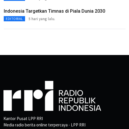
Indonesia Targetkan Timnas di Piala Dunia 2030
5 hari yang lalu.
EDITORIAL
Kantor Pusat LPP RRI
Media radio berita online terpercaya - LPP RRI