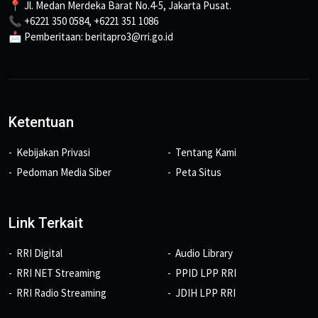
📍 Jl. Medan Merdeka Barat No.4-5, Jakarta Pusat.
📞 +6221 350 0584, +6221 351 1086
📩 Pemberitaan: beritapro3@rri.go.id
Ketentuan
Kebijakan Privasi
Tentang Kami
Pedoman Media Siber
Peta Situs
Link Terkait
RRI Digital
Audio Library
RRI NET Streaming
PPID LPP RRI
RRI Radio Streaming
JDIH LPP RRI