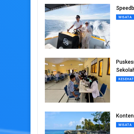
Speedb
WISATA
Puskes
Sekolah
KESEHA
Konten
WISATA