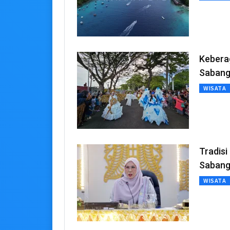
Kebera
Saban
WISATA
Tradis
Saban
WISATA