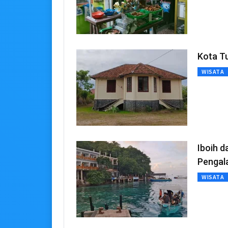
Kota T
WISATA
Iboih d
Pengal
WISATA