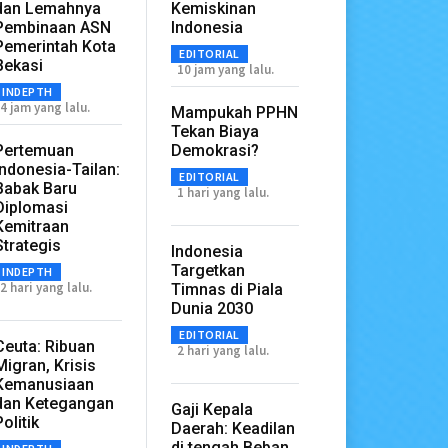
dan Lemahnya
Kemiskinan
Pembinaan ASN
Indonesia
Pemerintah Kota
EDITORIAL
Bekasi
10 jam yang lalu.
INDEPTH
4 jam yang lalu.
Mampukah PPHN
Tekan Biaya
Pertemuan
Demokrasi?
Indonesia-Tailan:
EDITORIAL
Babak Baru
1 hari yang lalu.
Diplomasi
Kemitraan
Strategis
Indonesia
Targetkan
INDEPTH
2 hari yang lalu.
Timnas di Piala
Dunia 2030
EDITORIAL
Ceuta: Ribuan
2 hari yang lalu.
Migran, Krisis
Kemanusiaan
dan Ketegangan
Gaji Kepala
Politik
Daerah: Keadilan
di tengah Beban