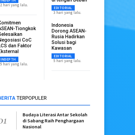
INDEPTH
2 hari yang lalu.
EDITORIAL
3 hari yang lalu.
Komitmen
Indonesia
ASEAN-Tiongkok
Dorong ASEAN-
Selesaikan
Rusia Hadirkan
Negosiasi CoC
Solusi bagi
LCS dan Faktor
Kawasan
Eksternal
EDITORIAL
INDEPTH
5 hari yang lalu.
5 hari yang lalu.
BERITA
TERPOPULER
Budaya Literasi Antar Sekolah
01
di Sabang Raih Penghargaan
Nasional