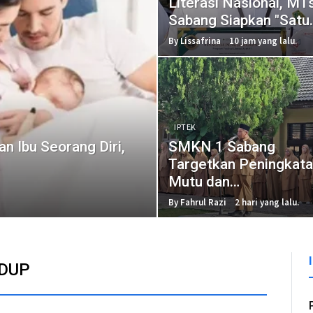
Literasi Nasional, M
Sabang Siapkan "Satu
Siswa Satu Karya"
By Lissafrina
10 jam yang lalu.
IPTEK
n Ibu Seorang Diri,
SMKN 1 Sabang
Targetkan Peningkat
Mutu dan
Kewirausahaan
By Fahrul Razi
2 hari yang lalu.
IDUP