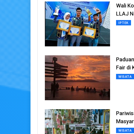
Wali Ko
LLAJ N
IPTEK
Paduan
Fair di
WISATA
Pariwi
Masyar
WISATA