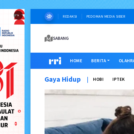
×
REDAKSI
PEDOMAN MEDIA SIBER
SABANG
HOME
BERITA
OLAHR
Gaya Hidup
|
HOBI
IPTEK