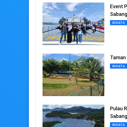
Event 
Saban
WISATA
Taman 
WISATA
Pulau R
Saban
WISATA