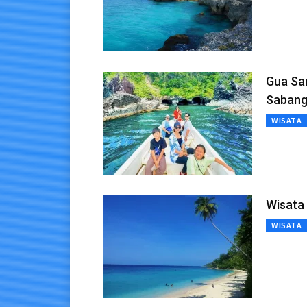
Gua Sar
Saban
WISATA
Wisata
WISATA