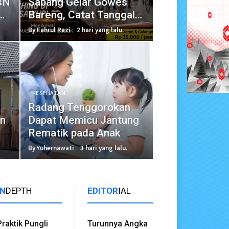
TsN
Sabang Gelar Gowes
Bareng, Catat Tanggal
dan Rutenya!
By Fahrul Razi
2 hari yang lalu.
KESEHATAN
Radang Tenggorokan
an
Dapat Memicu Jantung
Rematik pada Anak
By Yuhernawati
3 hari yang lalu.
IN
DEPTH
EDITOR
IAL
Praktik Pungli
Turunnya Angka