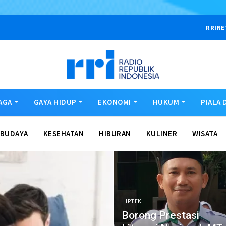
RRINE
AGA
GAYA HIDUP
EKONOMI
HUKUM
PIALA 
BUDAYA
KESEHATAN
HIBURAN
KULINER
WISATA
IPTEK
Borong Prestasi