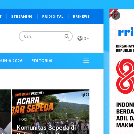
×
T
STREAMING
RRIDIGITAL
RRINEWS
ID
DUNIA 2026
EDITORIAL
HOBI
Komunitas Sepeda di