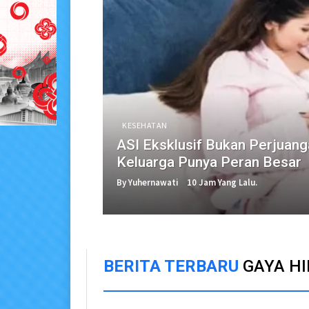
KESEHATAN
ASI Eksklusif Bukan Perjuanga
Keluarga Punya Peran Besar
By Yuhernawati
10 Jam Yang Lalu.
BERITA TERBARU
GAYA H