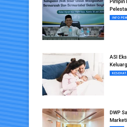
Pimpin
Pelesta
INFO PE
ASI Eks
Keluar
KESEHAT
DWP Sa
Market