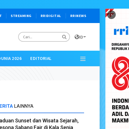
×
T
STREAMING
RRIDIGITAL
RRINEWS
ID
DUNIA 2026
EDITORIAL
ERITA
LAINNYA
aduan Sunset dan Wisata Sejarah,
esona Sabang Fair di Kala Senja