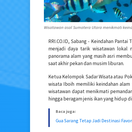
Wisatawan asal Sumatera Utara menikmati keind
RRI.CO.ID, Sabang - Keindahan Pantai 
menjadi daya tarik wisatawan lokal 
panorama alam yang masih asri membua
saat akhir pekan dan musim liburan.
Ketua Kelompok Sadar Wisata atau Po
wisata Iboih memiliki keindahan ala
wisatawan dapat menikmati pemandan
hingga beragam jenis ikan yang hidup di
Baca juga:
Gua Sarang Tetap Jadi Destinasi Favo