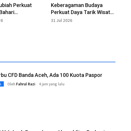
ubiah Perkuat
Keberagaman Budaya
Bahari
Perkuat Daya Tarik Wisata
njutan Sabang
Sabang
26
31 Jul 2026
rbu CFD Banda Aceh, Ada 100 Kuota Paspor
Oleh
Fahrul Razi
4 jam yang lalu
L