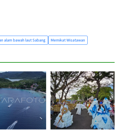
an alam bawah laut Sabang
Memikat Wisatawan