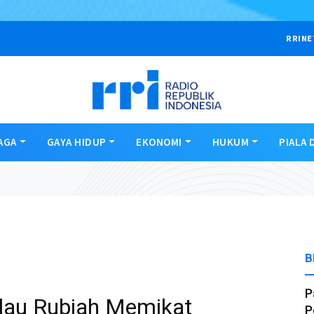
RRINE
AGA
GAYA HIDUP
EKONOMI
HUKUM
PIALA 
B
P
ulau Rubiah Memikat
P