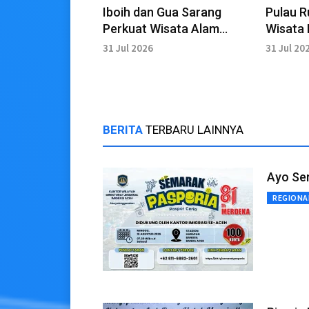
Iboih dan Gua Sarang
Pulau R
Perkuat Wisata Alam
Wisata 
Berbasis Pengalaman
Berkela
31 Jul 2026
31 Jul 20
BERITA
TERBARU LAINNYA
Ayo Se
REGIONA