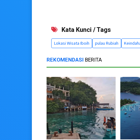
Kata Kunci / Tags
Lokasi Wisata Iboih
pulau Rubiah
Keindah
REKOMENDASI
BERITA