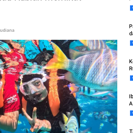
P
Budiana
d
K
R
I
A
T