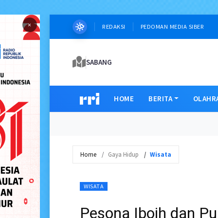
×
REDAKSI
PEDOMAN MEDIA SIBER
SABANG
HOME
BERITA
OLAHR
Home
Gaya Hidup
Wisata
WISATA
Pesona Iboih dan P