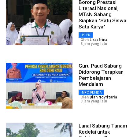
Borong Prestasi
Literasi Nasional,
MTsN Sabang
Siapkan "Satu Siswa
Satu Karya"
IPTEK
Oleh
Lissafrina
8 jam yang lalu
Guru Paud Sabang
Didorong Terapkan
Pembelajaran
Mendalam
INFO PEMDA
Oleh
Diah Novritaria
8 jam yang lalu
Lanal Sabang Tanam
Kedelai untuk