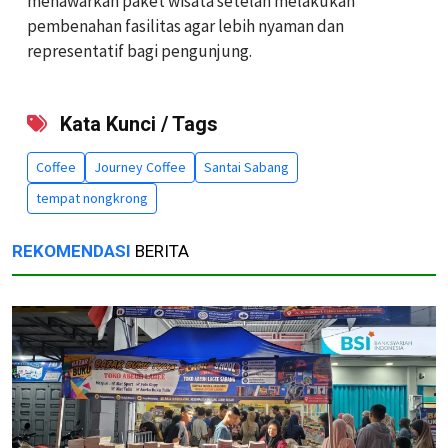
menawarkan paket wisata setelah melakukan
pembenahan fasilitas agar lebih nyaman dan
representatif bagi pengunjung.
Kata Kunci / Tags
Coffee
Journey Coffee
Santai Sabang
tempat nongkrong
REKOMENDASI
BERITA