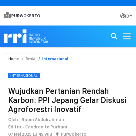
PURWOKERTO
ID
Home
Berita
Internasional
INTERNASIONAL
Wujudkan Pertanian Rendah
Karbon: PPI Jepang Gelar Diskusi
Agroforestri Inovatif
Oleh - Robin Abdulrahman
Editor - Candranita Purbani
07 Mei 2025 13:45 WIB
Purwokerto